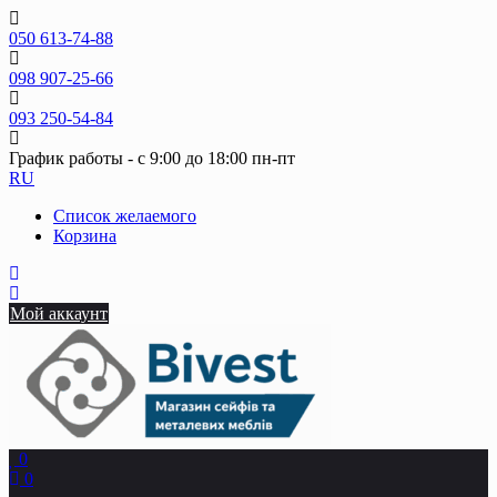
Skip
to
050 613-74-88
content
098 907-25-66
093 250-54-84
График работы - с 9:00 до 18:00 пн-пт
RU
Список желаемого
Корзина
Мой аккаунт
0
0