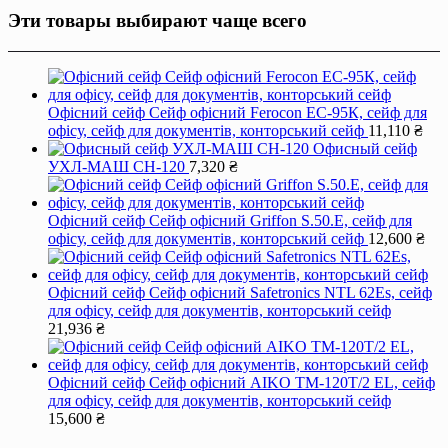
Эти товары выбирают чаще всего
Офісний сейф Сейф офiсний Ferocon ЕС-95К, сейф для
офiсу, сейф для документiв, конторський сейф
11,110
₴
Офисный сейф
УХЛ-МАШ СН-120
7,320
₴
Офісний сейф Сейф офiсний Griffon S.50.Е, сейф для
офiсу, сейф для документiв, конторський сейф
12,600
₴
Офісний сейф Сейф офiсний Safetronics NTL 62Es, сейф
для офiсу, сейф для документiв, конторський сейф
21,936
₴
Офісний сейф Сейф офiсний AIKO TM-120T/2 EL, сейф
для офiсу, сейф для документiв, конторський сейф
15,600
₴