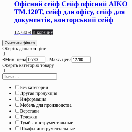
Офісний сейф Сейф офiсний AIKO
TM.120Т, сейф для офiсу, сейф для
документiв, конторський сейф
12,780
₴
В корзину
Очистити фільтр
Оберіть діапазон ціни
₴
Мин. цена
-
Макс. цена
Оберіть категорію товару
Без категории
Другая продукция
Информация
Мебель для производства
Верстаки
Тележки
Тумбы инструментальные
Шкафы инструментальные