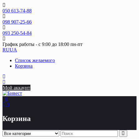
Skip
to
050 613-74-88
content
098 907-25-66
093 250-54-84
График работы - с 9:00 до 18:00 пн-пт
RU
UA
Список желаемого
Корзина
Мой аккаунт
0
0
Корзина