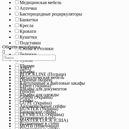
Медицинская мебель
Аптечки
Бактерицидные рециркуляторы
Банкетки
Кресла
Кровати
Кушетки
Подставки
Оберіть виробника
Столы и столики
Тележки
Тумбы
Ширми
AIKO
Шкафы
BLOCKLINE (Польща)
Металлическая мебель
Diplomat (Корея)
Картотечные и файловые шкафы
Expert (Україна)
Шкафы для документов
Ferocon
Шкафы для одежды
Griffon (Україна)
Сейфы
GUTE (Україна)
Автомобильные сейфы
HUNTER (Україна)
Банковские сейфы
LEVMETAL (Україна)
Встроенные в пол
MASTER LOCK (США)
Встроенные в стену
MDTB (Німеччина)