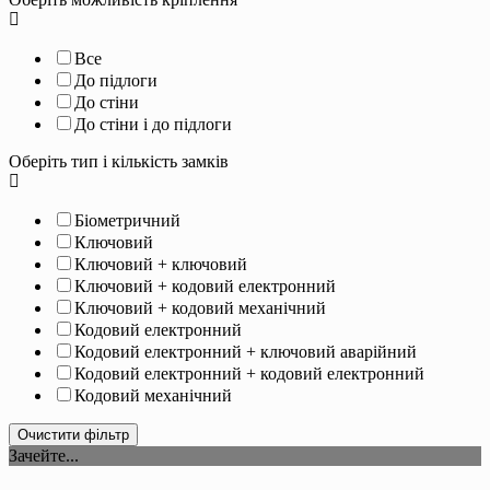
Все
До підлоги
До стіни
До стіни і до підлоги
Оберіть тип і кількість замків
Біометричний
Ключовий
Ключовий + ключовий
Ключовий + кодовий електронний
Ключовий + кодовий механічний
Кодовий електронний
Кодовий електронний + ключовий аварійний
Кодовий електронний + кодовий електронний
Кодовий механічний
Очистити фільтр
Зачейте...