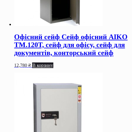
Офісний сейф Сейф офiсний AIKO
TM.120Т, сейф для офiсу, сейф для
документiв, конторський сейф
12,780
₴
В корзину