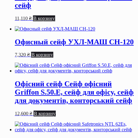
сейф
11,110
₴
В корзину
Офисный сейф УХЛ-МАШ СН-120
7,320
₴
В корзину
Офісний сейф Сейф офiсний
Griffon S.50.Е, сейф для офiсу, сейф
для документiв, конторський сейф
12,600
₴
В корзину