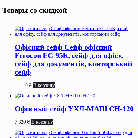
Товары со скидкой
Офісний сейф Сейф офiсний
Ferocon ЕС-95К, сейф для офiсу,
сейф для документiв, конторський
сейф
11,110
₴
В корзину
Офисный сейф УХЛ-МАШ СН-120
7,320
₴
В корзину