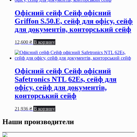
Офісний сейф Сейф офiсний
Griffon S.50.Е, сейф для офiсу, сейф
для документiв, конторський сейф
12,600
₴
В корзину
Офісний сейф Сейф офiсний
Safetronics NTL 62Es, сейф для
офiсу, сейф для документiв,
конторський сейф
21,936
₴
В корзину
Наши производители