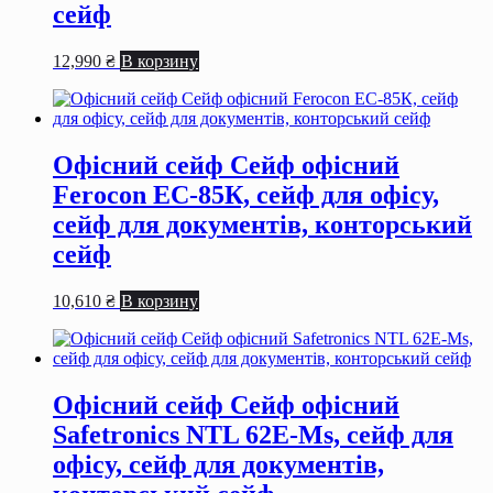
сейф
12,990
₴
В корзину
Офісний сейф Сейф офiсний
Ferocon ЕС-85К, сейф для офiсу,
сейф для документiв, конторський
сейф
10,610
₴
В корзину
Офісний сейф Сейф офiсний
Safetronics NTL 62E-Мѕ, сейф для
офiсу, сейф для документiв,