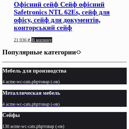
Офісний сейф Сейф офiсний
Safetronics NTL 62Es, сейф для
офiсу, сейф для документiв,
конторський сейф
21,936
₴
В корзину
Популярные категории
Мебель для производства
4 acme-wc-cats.phpтовар (-ов)
Металлическая мебель
4 acme-wc-cats.phpтовар (-ов)
Сейфы
130 acme-wc-cats.phpтовар (-ов)