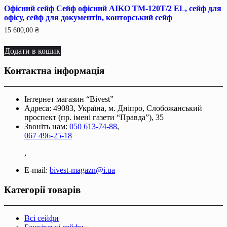
Офісний сейф Сейф офiсний AIKO TM-120T/2 EL, сейф для
офiсу, сейф для документiв, конторський сейф
15 600,00
₴
Додати в кошик
Контактна інформація
Інтернет магазин “Bivest”
Адреса: 49083, Україна, м. Дніпро, Слобожанський
проспект (пр. імені газети “Правда”), 35
Звоніть нам:
050 613-74-88
,
067 496-25-18
,
E-mail:
bivest-magazn@i.ua
Категорії товарів
Всі сейфи