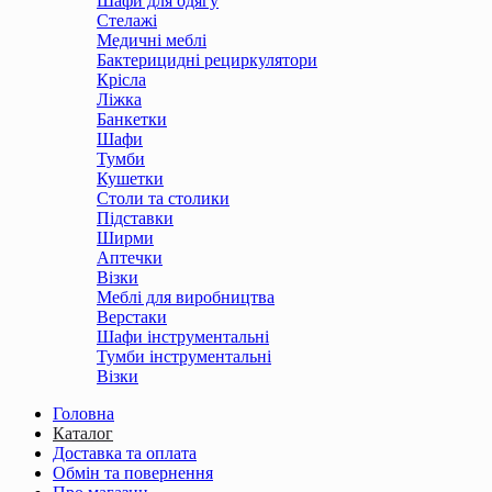
Шафи для одягу
Стелажі
Медичні меблі
Бактерицидні рециркулятори
Крісла
Ліжка
Банкетки
Шафи
Тумби
Кушетки
Столи та столики
Підставки
Ширми
Аптечки
Візки
Меблі для виробництва
Верстаки
Шафи інструментальні
Тумби інструментальні
Візки
Головна
Каталог
Доставка та оплата
Обмін та повернення