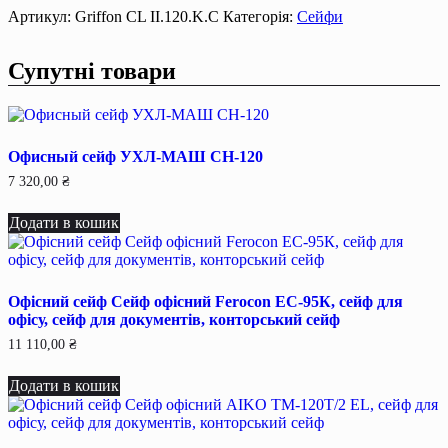
вогневзломостійкий
Артикул:
Griffon CL II.120.K.C
Категорія:
Сейфи
Griffon
CL
Супутні товари
II.120.K.C,
2
клас,
сейф
від
Офисный сейф УХЛ-МАШ СН-120
злому
та
7 320,00
₴
вогню
кількість
Додати в кошик
Офісний сейф Сейф офiсний Ferocon ЕС-95К, сейф для
офiсу, сейф для документiв, конторський сейф
11 110,00
₴
Додати в кошик