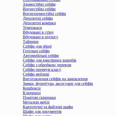
Зломостійкі сейфи
Вогнестійкі сейфи
Вогнезломостійкі сейфи
Депозитні сейфи
Депозитні комірки
Темпокаси
Вбудовані в стіну
Вбудовані в підлогу
Тайники
Сейфи для зброї
Готельні сейфи
Автомобільні сейфи
Сейфи для ювелірних виробів
Сейфи з обробкою деревом
Сейфи преміум класу
Сейфи меблеві
Виготовлення сейфів на замовлення
Замки, фурнітура, аксесуари для сейфів
Кешбокси
Ключниці
Поштові скриньки
Металеві меблі
Картотечні та файлові шафи
Шафи для документів