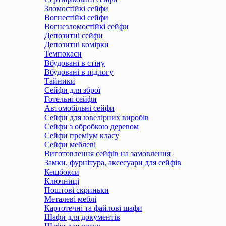
Зломостійкі сейфи
Вогнестійкі сейфи
Вогнезломостійкі сейфи
Депозитні сейфи
Депозитні комірки
Темпокаси
Вбудовані в стіну
Вбудовані в підлогу
Тайники
Сейфи для зброї
Готельні сейфи
Автомобільні сейфи
Сейфи для ювелірних виробів
Сейфи з обробкою деревом
Сейфи преміум класу
Сейфи меблеві
Виготовлення сейфів на замовлення
Замки, фурнітура, аксесуари для сейфів
Кешбокси
Ключниці
Поштові скриньки
Металеві меблі
Картотечні та файлові шафи
Шафи для документів