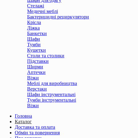
Шафи для одягу
Стелажі
Медичні меблі
Бактерицидні рециркулятори
Крісла
Ліжка
Банкетки
Шафи
Тумби
Кушетки
Столи та столики
Підставки
Ширми
Аптечки
Візки
Меблі для виробництва
Верстаки
Шафи інструментальні
Тумби інструментальні
Візки
Головна
Каталог
Доставка та оплата
Обмін та повернення