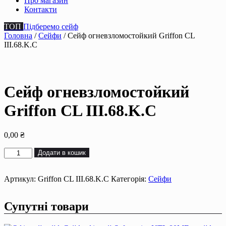
Про магазин
Контакти
ТОП
Підберемо сейф
Головна
/
Сейфи
/ Сейф огневзломостойкий Griffon CL
III.68.K.C
Сейф огневзломостойкий
Griffon CL III.68.K.C
0,00
₴
Сейф
Додати в кошик
огневзломостойкий
Griffon
CL
Артикул:
Griffon CL III.68.K.C
Категорія:
Сейфи
III.68.K.C
кількість
Супутні товари