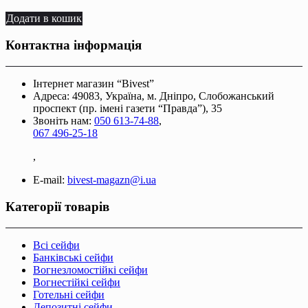
Додати в кошик
Контактна інформація
Інтернет магазин “Bivest”
Адреса: 49083, Україна, м. Дніпро, Слобожанський
проспект (пр. імені газети “Правда”), 35
Звоніть нам:
050 613-74-88
,
067 496-25-18
,
E-mail:
bivest-magazn@i.ua
Категорії товарів
Всі сейфи
Банківські сейфи
Вогнезломостійкі сейфи
Вогнестійкі сейфи
Готельні сейфи
Депозитні сейфи