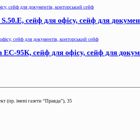
S.50.Е, сейф для офiсу, сейф для докуме
 ЕС-95К, сейф для офiсу, сейф для докум
т (пр. імені газети “Правда”), 35