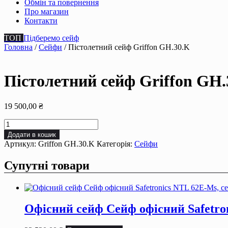
Обмін та повернення
Про магазин
Контакти
ТОП
Підберемо сейф
Головна
/
Сейфи
/ Пістолетний сейф Griffon GH.30.K
Пістолетний сейф Griffon GH.
19 500,00
₴
Пістолетний
сейф
Додати в кошик
Griffon
Артикул:
Griffon GH.30.K
Категорія:
Сейфи
GH.30.K
кількість
Супутні товари
Офісний сейф Сейф офiсний Safetron