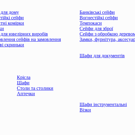
для дому
Банківські сейфи
тійкі сейфи
Вогнестійкі сейфи
тні комірки
Темпокаси
ки
Сейфи для зброї
для ювелірних виробів
Сейфи з обробкою дерево
влення сейфів на замовлення
Замки, фурнітура, аксесуа
і скриньки
Шафи для документів
Крісла
Шафи
Столи та столики
Аптечки
Шафи інструментальні
Візки