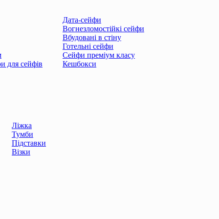
Дата-сейфи
Вогнезломостійкі сейфи
Вбудовані в стіну
Готельні сейфи
м
Сейфи преміум класу
ри для сейфів
Кешбокси
Ліжка
Тумби
Підставки
Візки