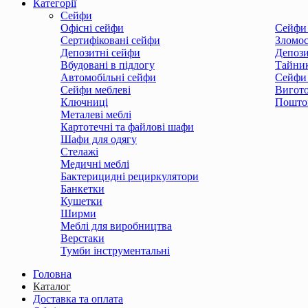
Категорії
Сейфи
Офісні сейфи
Сейфи 
Сертифіковані сейфи
Зломос
Депозитні сейфи
Депози
Вбудовані в підлогу
Тайни
Автомобільні сейфи
Сейфи 
Сейфи меблеві
Вигото
Ключниці
Поштов
Металеві меблі
Картотечні та файлові шафи
Шафи для одягу
Стелажі
Медичні меблі
Бактерицидні рециркулятори
Банкетки
Кушетки
Ширми
Меблі для виробництва
Верстаки
Тумби інструментальні
Головна
Каталог
Доставка та оплата