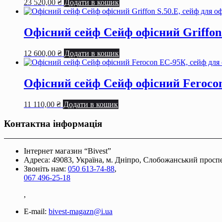
23 520,00
₴
Додати в кошик
Офісний сейф Сейф офiсний Griffon 
12 600,00
₴
Додати в кошик
Офісний сейф Сейф офiсний Ferocon
11 110,00
₴
Додати в кошик
Контактна інформація
Інтернет магазин “Bivest”
Адреса: 49083, Україна, м. Дніпро, Слобожанський проспек
Звоніть нам:
050 613-74-88
,
067 496-25-18
,
E-mail:
bivest-magazn@i.ua