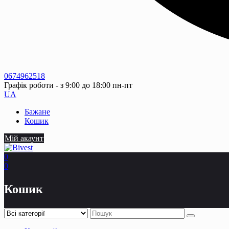
0674962518
Графік роботи - з 9:00 до 18:00 пн-пт
UA
Бажане
Кошик
Мій акаунт
0
0
Кошик