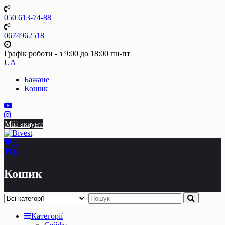
Skip
to
050 613-74-88
content
0674962518
Графік роботи - з 9:00 до 18:00 пн-пт
UA
Бажане
Кошик
Мій акаунт
0
0
Кошик
Категорії