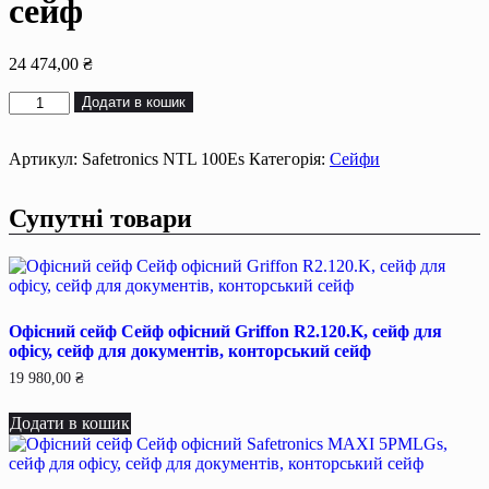
сейф
24 474,00
₴
Офісний
Додати в кошик
сейф
Сейф
офiсний
Артикул:
Safetronics NTL 100Es
Категорія:
Сейфи
Safetronics
NTL
Супутні товари
100Es,
сейф
для
офiсу,
сейф
для
Офісний сейф Сейф офiсний Griffon R2.120.K, сейф для
документiв,
офiсу, сейф для документiв, конторський сейф
конторський
сейф
19 980,00
₴
кількість
Додати в кошик