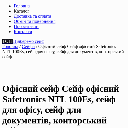
Головна
Каталог
Доставка та оплата
Обмін та повернення
Про магазин
Контакти
ТОП
Підберемо сейф
Головна
/
Сейфи
/ Офісний сейф Сейф офiсний Safetronics
NTL 100Es, сейф для офiсу, сейф для документiв, конторський
сейф
Офісний сейф Сейф офiсний
Safetronics NTL 100Es, сейф
для офiсу, сейф для
документiв, конторський