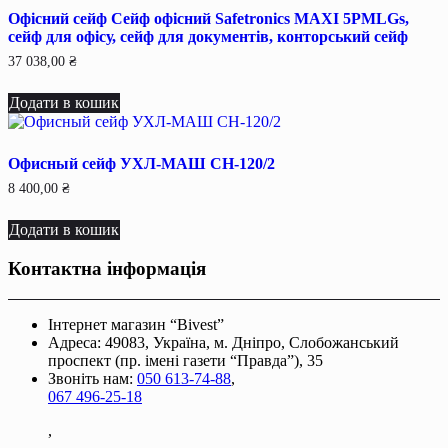
Офісний сейф Сейф офiсний Safetronics MAXI 5РMLGs,
сейф для офiсу, сейф для документiв, конторський сейф
37 038,00
₴
Додати в кошик
Офисный сейф УХЛ-МАШ СН-120/2
8 400,00
₴
Додати в кошик
Контактна інформація
Інтернет магазин “Bivest”
Адреса: 49083, Україна, м. Дніпро, Слобожанський
проспект (пр. імені газети “Правда”), 35
Звоніть нам:
050 613-74-88
,
067 496-25-18
,