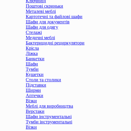
Ключниці
Поштові скриньки
Металеві меблі
Картотечні та файлові шафи
Шафи для документів
Шафи для одягу
Стелажі
Медичні меблі
Бактерицидні рециркулятори
Крісла
Ліжка
Банкетки
Шафи
Тумби
Кушетки
Столи та столики
Підставки
Ширми
Аптечки
Візки
Меблі для виробництва
Верстаки
Шафи інструментальні
Тумби інструментальні
Візки