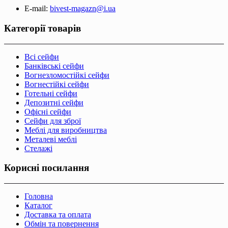
E-mail:
bivest-magazn@i.ua
Категорії товарів
Всі сейфи
Банківські сейфи
Вогнезломостійкі сейфи
Вогнестійкі сейфи
Готельні сейфи
Депозитні сейфи
Офісні сейфи
Сейфи для зброї
Меблі для виробництва
Металеві меблі
Стелажі
Корисні посилання
Головна
Каталог
Доставка та оплата
Обмін та повернення