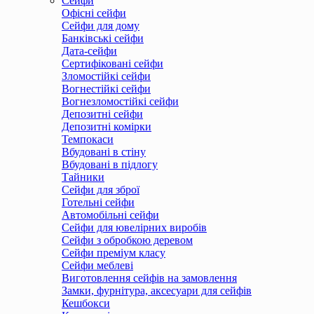
Сейфи
Офісні сейфи
Сейфи для дому
Банківські сейфи
Дата-сейфи
Сертифіковані сейфи
Зломостійкі сейфи
Вогнестійкі сейфи
Вогнезломостійкі сейфи
Депозитні сейфи
Депозитні комірки
Темпокаси
Вбудовані в стіну
Вбудовані в підлогу
Тайники
Сейфи для зброї
Готельні сейфи
Автомобільні сейфи
Сейфи для ювелірних виробів
Сейфи з обробкою деревом
Сейфи преміум класу
Сейфи меблеві
Виготовлення сейфів на замовлення
Замки, фурнітура, аксесуари для сейфів
Кешбокси