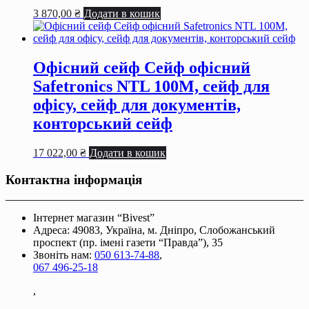
3 870,00
₴
Додати в кошик
Офісний сейф Сейф офiсний
Safetronics NTL 100M, сейф для
офiсу, сейф для документiв,
конторський сейф
17 022,00
₴
Додати в кошик
Контактна інформація
Інтернет магазин “Bivest”
Адреса: 49083, Україна, м. Дніпро, Слобожанський
проспект (пр. імені газети “Правда”), 35
Звоніть нам:
050 613-74-88
,
067 496-25-18
,