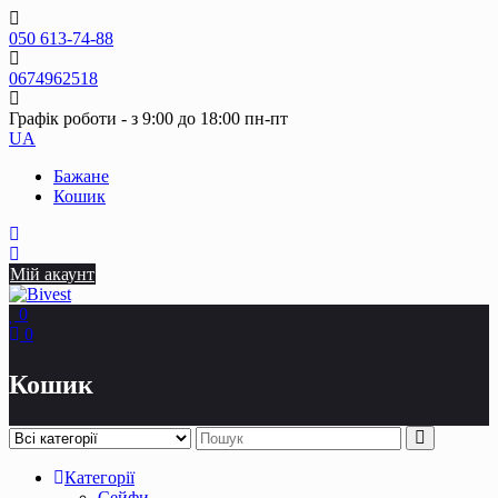
Skip
to
050 613-74-88
content
0674962518
Графік роботи - з 9:00 до 18:00 пн-пт
UA
Бажане
Кошик
Мій акаунт
0
0
Кошик
Категорії
Сейфи