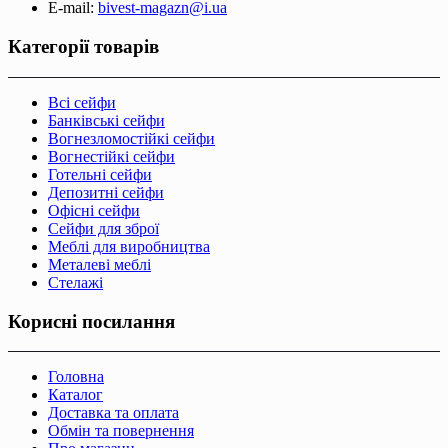
E-mail:
bivest-magazn@i.ua
Категорії товарів
Всі сейфи
Банківські сейфи
Вогнезломостійкі сейфи
Вогнестійкі сейфи
Готельні сейфи
Депозитні сейфи
Офісні сейфи
Сейфи для зброї
Меблі для виробництва
Металеві меблі
Стелажі
Корисні посилання
Головна
Каталог
Доставка та оплата
Обмін та повернення