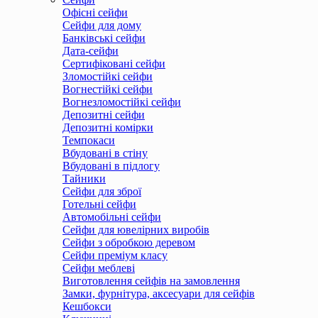
Офісні сейфи
Сейфи для дому
Банківські сейфи
Дата-сейфи
Сертифіковані сейфи
Зломостійкі сейфи
Вогнестійкі сейфи
Вогнезломостійкі сейфи
Депозитні сейфи
Депозитні комірки
Темпокаси
Вбудовані в стіну
Вбудовані в підлогу
Тайники
Сейфи для зброї
Готельні сейфи
Автомобільні сейфи
Сейфи для ювелірних виробів
Сейфи з обробкою деревом
Сейфи преміум класу
Сейфи меблеві
Виготовлення сейфів на замовлення
Замки, фурнітура, аксесуари для сейфів
Кешбокси