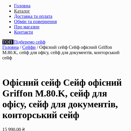
Головна
Каталог
Доставка та оплата
Обмін та повернення
Про магазин
Контакти
ТОП
Підберемо сейф
Головна
/
Сейфи
/ Офісний сейф Сейф офiсний Griffon
M.80.K, сейф для офiсу, сейф для документiв, конторський
сейф
Офісний сейф Сейф офiсний
Griffon M.80.K, сейф для
офiсу, сейф для документiв,
конторський сейф
15 990,00
₴