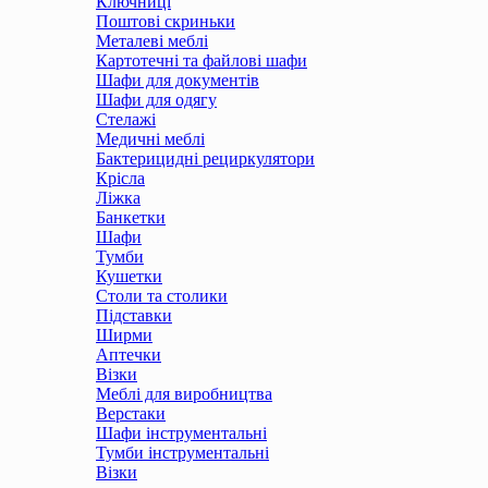
Ключниці
Поштові скриньки
Металеві меблі
Картотечні та файлові шафи
Шафи для документів
Шафи для одягу
Стелажі
Медичні меблі
Бактерицидні рециркулятори
Крісла
Ліжка
Банкетки
Шафи
Тумби
Кушетки
Столи та столики
Підставки
Ширми
Аптечки
Візки
Меблі для виробництва
Верстаки
Шафи інструментальні
Тумби інструментальні
Візки