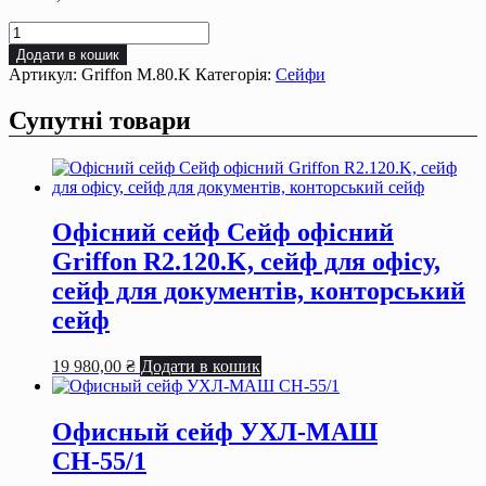
Офісний
сейф
Додати в кошик
Сейф
Артикул:
Griffon M.80.K
Категорія:
Сейфи
офiсний
Griffon
Супутні товари
M.80.K,
сейф
для
офiсу,
сейф
для
Офісний сейф Сейф офiсний
документiв,
Griffon R2.120.K, сейф для офiсу,
конторський
сейф
сейф для документiв, конторський
кількість
сейф
19 980,00
₴
Додати в кошик
Офисный сейф УХЛ-МАШ
СН-55/1