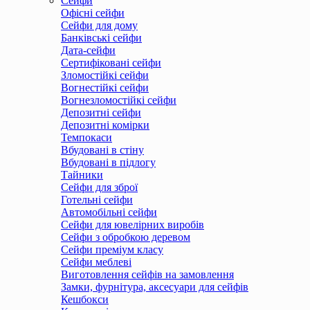
Сейфи
Офісні сейфи
Сейфи для дому
Банківські сейфи
Дата-сейфи
Сертифіковані сейфи
Зломостійкі сейфи
Вогнестійкі сейфи
Вогнезломостійкі сейфи
Депозитні сейфи
Депозитні комірки
Темпокаси
Вбудовані в стіну
Вбудовані в підлогу
Тайники
Сейфи для зброї
Готельні сейфи
Автомобільні сейфи
Сейфи для ювелірних виробів
Сейфи з обробкою деревом
Сейфи преміум класу
Сейфи меблеві
Виготовлення сейфів на замовлення
Замки, фурнітура, аксесуари для сейфів
Кешбокси