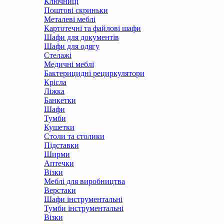
Ключниці
Поштові скриньки
Металеві меблі
Картотечні та файлові шафи
Шафи для документів
Шафи для одягу
Стелажі
Медичні меблі
Бактерицидні рециркулятори
Крісла
Ліжка
Банкетки
Шафи
Тумби
Кушетки
Столи та столики
Підставки
Ширми
Аптечки
Візки
Меблі для виробництва
Верстаки
Шафи інструментальні
Тумби інструментальні
Візки