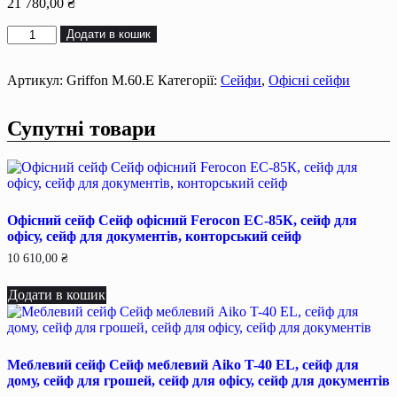
21 780,00
₴
Офісний
Додати в кошик
сейф
Сейф
офiсний
Артикул:
Griffon M.60.Е
Категорії:
Сейфи
,
Офісні сейфи
Griffon
M.60.Е,
Супутні товари
сейф
для
офiсу,
сейф
для
документiв,
Офісний сейф Сейф офiсний Ferocon ЕС-85К, сейф для
конторський
офiсу, сейф для документiв, конторський сейф
сейф
кількість
10 610,00
₴
Додати в кошик
Меблевий сейф Сейф меблевий Aiko T-40 EL, сейф для
дому, сейф для грошей, сейф для офісу, сейф для документів