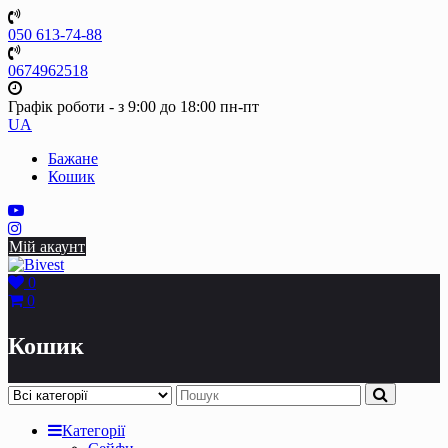
Skip
to
050 613-74-88
content
0674962518
Графік роботи - з 9:00 до 18:00 пн-пт
UA
Бажане
Кошик
Мій акаунт
0
0
Кошик
Категорії