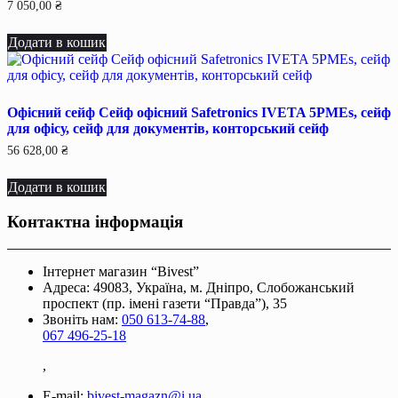
7 050,00
₴
Додати в кошик
Офісний сейф Сейф офiсний Safetronics IVETA 5РМЕѕ, сейф
для офiсу, сейф для документiв, конторський сейф
56 628,00
₴
Додати в кошик
Контактна інформація
Інтернет магазин “Bivest”
Адреса: 49083, Україна, м. Дніпро, Слобожанський
проспект (пр. імені газети “Правда”), 35
Звоніть нам:
050 613-74-88
,
067 496-25-18
,
E-mail:
bivest-magazn@i.ua