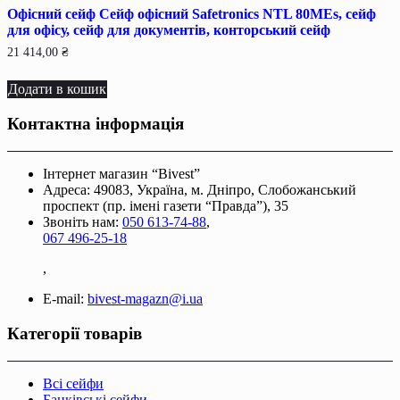
Офісний сейф Сейф офiсний Safetronics NTL 80MEs, сейф
для офiсу, сейф для документiв, конторський сейф
21 414,00
₴
Додати в кошик
Контактна інформація
Інтернет магазин “Bivest”
Адреса: 49083, Україна, м. Дніпро, Слобожанський
проспект (пр. імені газети “Правда”), 35
Звоніть нам:
050 613-74-88
,
067 496-25-18
,
E-mail:
bivest-magazn@i.ua
Категорії товарів
Всі сейфи
Банківські сейфи