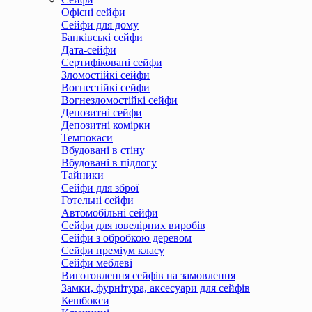
Офісні сейфи
Сейфи для дому
Банківські сейфи
Дата-сейфи
Сертифіковані сейфи
Зломостійкі сейфи
Вогнестійкі сейфи
Вогнезломостійкі сейфи
Депозитні сейфи
Депозитні комірки
Темпокаси
Вбудовані в стіну
Вбудовані в підлогу
Тайники
Сейфи для зброї
Готельні сейфи
Автомобільні сейфи
Сейфи для ювелірних виробів
Сейфи з обробкою деревом
Сейфи преміум класу
Сейфи меблеві
Виготовлення сейфів на замовлення
Замки, фурнітура, аксесуари для сейфів
Кешбокси