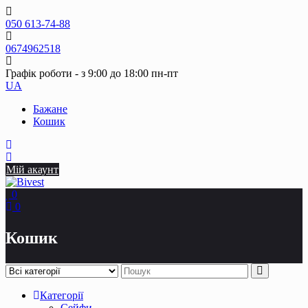
Skip
to
050 613-74-88
content
0674962518
Графік роботи - з 9:00 до 18:00 пн-пт
UA
Бажане
Кошик
Мій акаунт
0
0
Кошик
Категорії
Сейфи