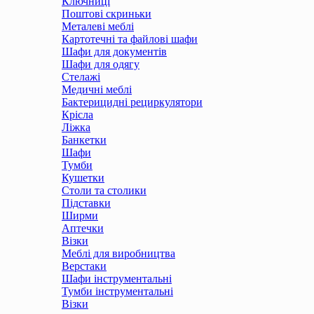
Ключниці
Поштові скриньки
Металеві меблі
Картотечні та файлові шафи
Шафи для документів
Шафи для одягу
Стелажі
Медичні меблі
Бактерицидні рециркулятори
Крісла
Ліжка
Банкетки
Шафи
Тумби
Кушетки
Столи та столики
Підставки
Ширми
Аптечки
Візки
Меблі для виробництва
Верстаки
Шафи інструментальні
Тумби інструментальні
Візки