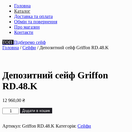
Головна
Каталог
Доставка та оплата
Обмін та повернення
Про магазин
Контакти
ТОП
Підберемо сейф
Головна
/
Сейфи
/ Депозитний сейф Griffon RD.48.K
Депозитний сейф Griffon
RD.48.K
12 960,00
₴
Депозитний
Додати в кошик
сейф
Griffon
RD.48.K
Артикул:
Griffon RD.48.K
Категорія:
Сейфи
кількість