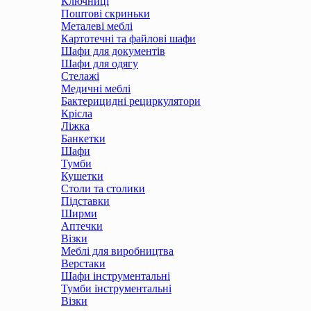
Ключниці
Поштові скриньки
Металеві меблі
Картотечні та файлові шафи
Шафи для документів
Шафи для одягу
Стелажі
Медичні меблі
Бактерицидні рециркулятори
Крісла
Ліжка
Банкетки
Шафи
Тумби
Кушетки
Столи та столики
Підставки
Ширми
Аптечки
Візки
Меблі для виробництва
Верстаки
Шафи інструментальні
Тумби інструментальні
Візки