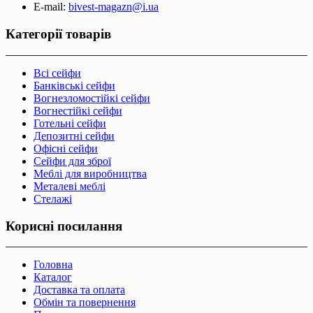
E-mail:
bivest-magazn@i.ua
Категорії товарів
Всі сейфи
Банківські сейфи
Вогнезломостійкі сейфи
Вогнестійкі сейфи
Готельні сейфи
Депозитні сейфи
Офісні сейфи
Сейфи для зброї
Меблі для виробництва
Металеві меблі
Стелажі
Корисні посилання
Головна
Каталог
Доставка та оплата
Обмін та повернення