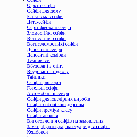
Офісні сейфи
Сейфи для дому
Банківські сейфи
Дата-сейфи
Сертифіковані сейфи
Зломостійкі сейфи
Вогнестійкі сейфи
Вогнезломостійкі сейфи
Депозитні сейфи
Депозитні комірки
Темпокаси
Вбудовані в стіну
Вбудовані в підлогу
Тайники
Сейфи для зброї
Готельні сейфи
Автомобільні сейфи
Сейфи для ювелірних виробів
Сейфи з обробкою деревом
Сейфи преміум класу
Сейфи меблеві
Виготовлення сейфів на замовлення
Замки, фурнітура, аксесуари для сейфів
Кешбокси