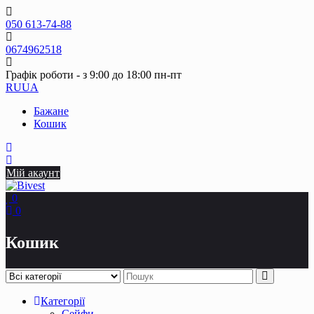
Skip
to
050 613-74-88
content
0674962518
Графік роботи - з 9:00 до 18:00 пн-пт
RU
UA
Бажане
Кошик
Мій акаунт
0
0
Кошик
Категорії
Сейфи