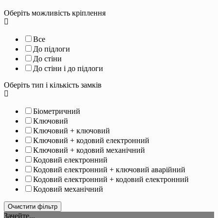
Оберіть можливість кріплення
Все
До підлоги
До стіни
До стіни і до підлоги
Оберіть тип і кількість замків
Біометричний
Ключовий
Ключовий + ключовий
Ключовий + кодовий електронний
Ключовий + кодовий механічний
Кодовий електронний
Кодовий електронний + ключовий аварійний
Кодовий електронний + кодовий електронний
Кодовий механічний
Очистити фільтр
Зачейте...