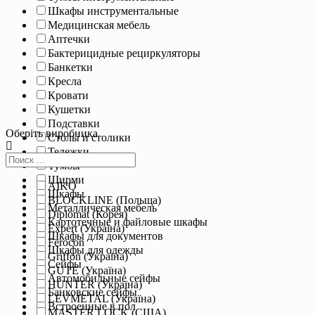
Шкафы инструментальные
Медицинская мебель
Аптечки
Бактерицидные рециркуляторы
Банкетки
Кресла
Кровати
Кушетки
Подставки
Оберіть виробника
Столы и столики
Тележки
Тумбы
Ширми
AIKO
Шкафы
BLOCKLINE (Польща)
Металлическая мебель
Diplomat (Корея)
Картотечные и файловые шкафы
Expert (Україна)
Шкафы для документов
Ferocon
Шкафы для одежды
Griffon (Україна)
Сейфы
GUTE (Україна)
Автомобильные сейфы
HUNTER (Україна)
Банковские сейфы
LEVMETAL (Україна)
Встроенные в пол
MASTER LOCK (США)