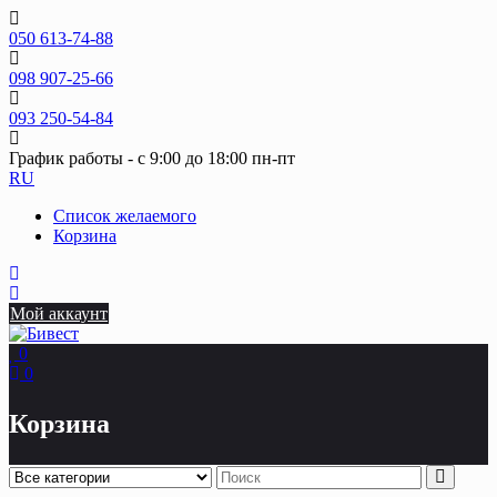
Skip
to
050 613-74-88
content
098 907-25-66
093 250-54-84
График работы - с 9:00 до 18:00 пн-пт
RU
Список желаемого
Корзина
Мой аккаунт
0
0
Корзина