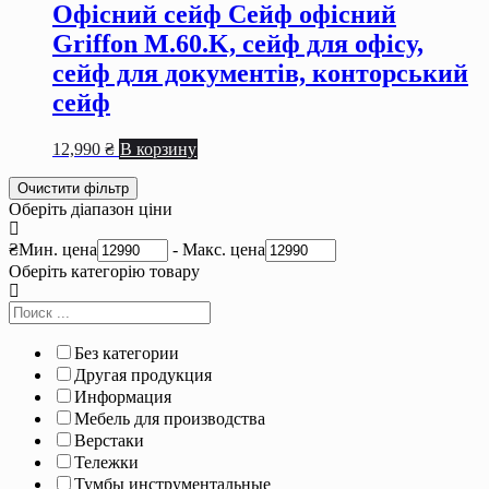
Офісний сейф Сейф офiсний
Griffon M.60.K, сейф для офiсу,
сейф для документiв, конторський
сейф
12,990
₴
В корзину
Очистити фільтр
Оберіть діапазон ціни
₴
Мин. цена
-
Макс. цена
Оберіть категорію товару
Без категории
Другая продукция
Информация
Мебель для производства
Верстаки
Тележки
Тумбы инструментальные