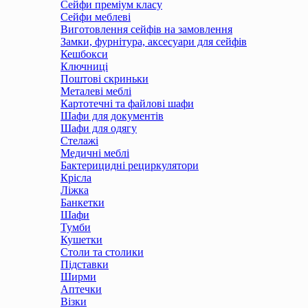
Сейфи преміум класу
Сейфи меблеві
Виготовлення сейфів на замовлення
Замки, фурнітура, аксесуари для сейфів
Кешбокси
Ключниці
Поштові скриньки
Металеві меблі
Картотечні та файлові шафи
Шафи для документів
Шафи для одягу
Стелажі
Медичні меблі
Бактерицидні рециркулятори
Крісла
Ліжка
Банкетки
Шафи
Тумби
Кушетки
Столи та столики
Підставки
Ширми
Аптечки
Візки