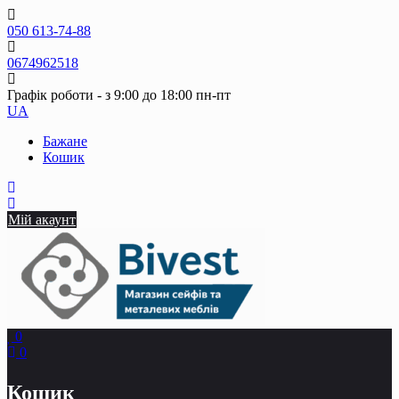
Skip
to
050 613-74-88
content
0674962518
Графік роботи - з 9:00 до 18:00 пн-пт
UA
Бажане
Кошик
Мій акаунт
0
0
Кошик