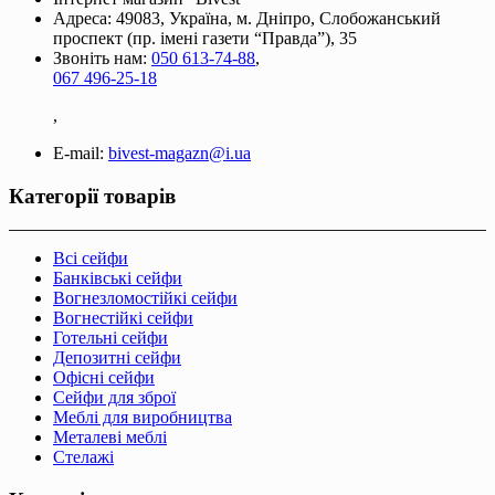
Адреса: 49083, Україна, м. Дніпро, Слобожанський
проспект (пр. імені газети “Правда”), 35
Звоніть нам:
050 613-74-88
,
067 496-25-18
,
E-mail:
bivest-magazn@i.ua
Категорії товарів
Всі сейфи
Банківські сейфи
Вогнезломостійкі сейфи
Вогнестійкі сейфи
Готельні сейфи
Депозитні сейфи
Офісні сейфи
Сейфи для зброї
Меблі для виробництва
Металеві меблі
Стелажі