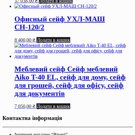
37 038,00
₴
Додати в кошик
Офисный сейф УХЛ-МАШ
СН-120/2
8 400,00
₴
Додати в кошик
Меблевий сейф Сейф меблевий
Aiko T-40 EL, сейф для дому, сейф
для грошей, сейф для офісу, сейф
для документів
7 050,00
₴
Додати в кошик
Контактна інформація
Інтернет магазин “Bivest”