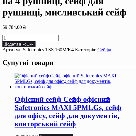
на 4 рушниці, сейф для
рушниці, мисливський сейф
59 784,00
₴
Збройовий
сейф
Додати в кошик
Сейф
Артикул:
Safetronics TSS 160M/K4
Категорія:
Сейфи
для
зброї
Супутні товари
Safetronics
TSS
160M/K4
на
4
рушниці,
сейф
Офісний сейф Сейф офiсний
для
Safetronics MAXI 5РMLGs, сейф
рушниці,
мисливський
для офiсу, сейф для документiв,
сейф
конторський сейф
кількість