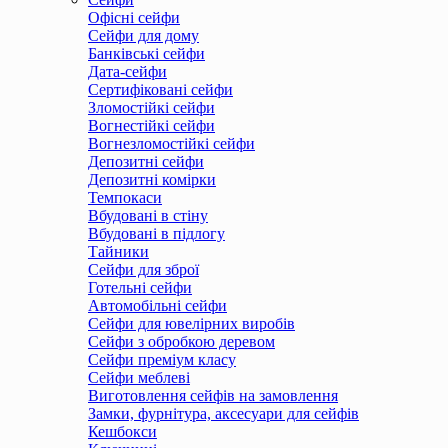
Офісні сейфи
Сейфи для дому
Банківські сейфи
Дата-сейфи
Сертифіковані сейфи
Зломостійкі сейфи
Вогнестійкі сейфи
Вогнезломостійкі сейфи
Депозитні сейфи
Депозитні комірки
Темпокаси
Вбудовані в стіну
Вбудовані в підлогу
Тайники
Сейфи для зброї
Готельні сейфи
Автомобільні сейфи
Сейфи для ювелірних виробів
Сейфи з обробкою деревом
Сейфи преміум класу
Сейфи меблеві
Виготовлення сейфів на замовлення
Замки, фурнітура, аксесуари для сейфів
Кешбокси