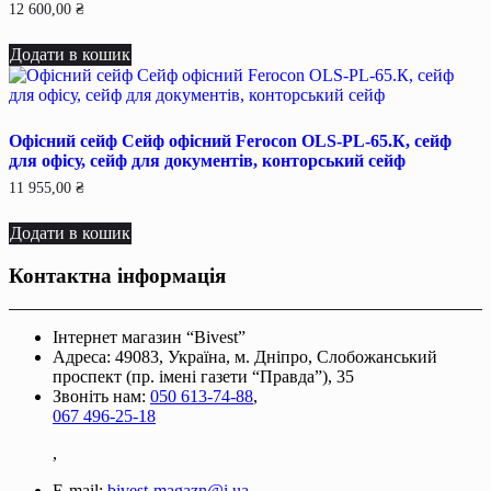
12 600,00
₴
Додати в кошик
Офісний сейф Сейф офiсний Ferocon OLS-PL-65.К, сейф
для офiсу, сейф для документiв, конторський сейф
11 955,00
₴
Додати в кошик
Контактна інформація
Інтернет магазин “Bivest”
Адреса: 49083, Україна, м. Дніпро, Слобожанський
проспект (пр. імені газети “Правда”), 35
Звоніть нам:
050 613-74-88
,
067 496-25-18
,
E-mail:
bivest-magazn@i.ua