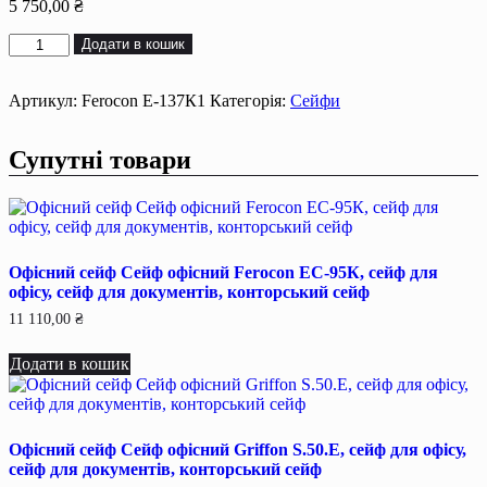
5 750,00
₴
Збройовий
Додати в кошик
сейф
Сейф
для
Артикул:
Ferocon Е-137К1
Категорія:
Сейфи
зброї
Ferocon
Супутні товари
Е-137К1
(ВxШxГ:1370x390x250)
на
3
стволи,
сейф
Офісний сейф Сейф офiсний Ferocon ЕС-95К, сейф для
для
офiсу, сейф для документiв, конторський сейф
рушниці,
мисливський
11 110,00
₴
сейф
кількість
Додати в кошик
Офісний сейф Сейф офiсний Griffon S.50.Е, сейф для офiсу,
сейф для документiв, конторський сейф