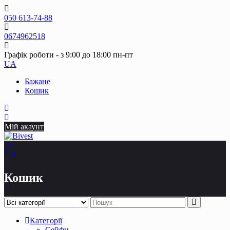
Skip
to
050 613-74-88
content
0674962518
Графік роботи - з 9:00 до 18:00 пн-пт
UA
Бажане
Кошик
Мій акаунт
0
0
Кошик
Категорії
Сейфи