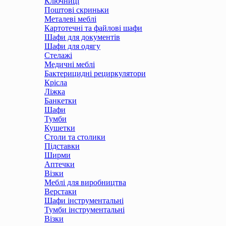
Ключниці
Поштові скриньки
Металеві меблі
Картотечні та файлові шафи
Шафи для документів
Шафи для одягу
Стелажі
Медичні меблі
Бактерицидні рециркулятори
Крісла
Ліжка
Банкетки
Шафи
Тумби
Кушетки
Столи та столики
Підставки
Ширми
Аптечки
Візки
Меблі для виробництва
Верстаки
Шафи інструментальні
Тумби інструментальні
Візки