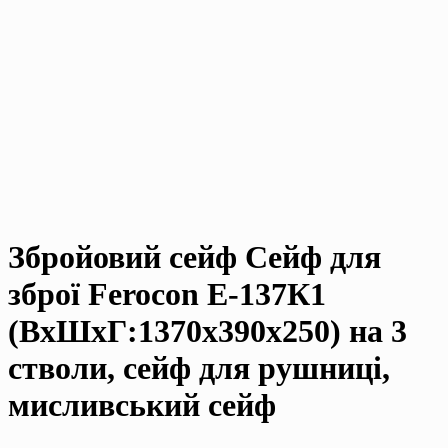
Збройовий сейф Сейф для
зброї Ferocon Е-137К1
(ВxШxГ:1370x390x250) на 3
стволи, сейф для рушниці,
мисливський сейф