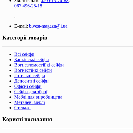
Звоніть нам:
050 613-74-88
,
067 496-25-18
,
E-mail:
bivest-magazn@i.ua
Категорії товарів
Всі сейфи
Банківські сейфи
Вогнезломостійкі сейфи
Вогнестійкі сейфи
Готельні сейфи
Депозитні сейфи
Офісні сейфи
Сейфи для зброї
Меблі для виробництва
Металеві меблі
Стелажі
Корисні посилання