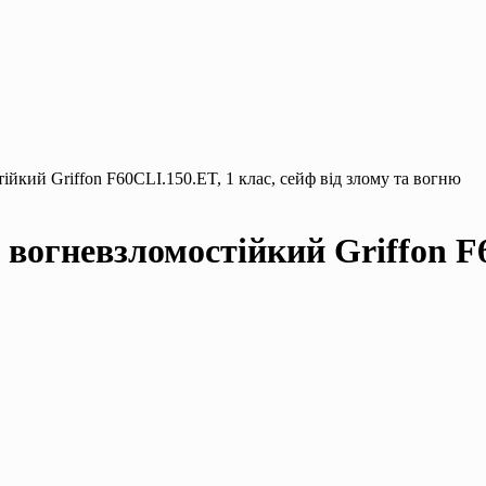
йкий Griffon F60CLI.150.ET, 1 клас, сейф від злому та вогню
вогневзломостійкий Griffon F60