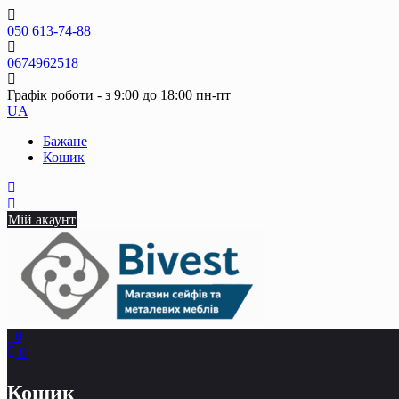
Skip
to
050 613-74-88
content
0674962518
Графік роботи - з 9:00 до 18:00 пн-пт
UA
Бажане
Кошик
Мій акаунт
0
0
Кошик