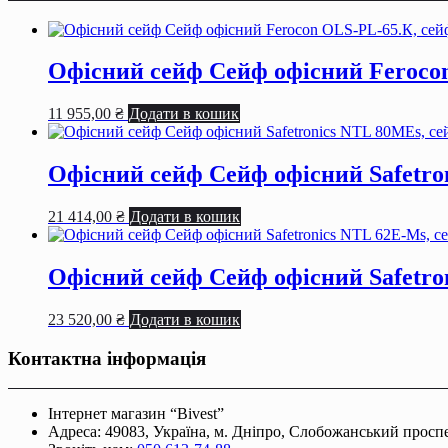
1
клас,
сейф
від
Офісний сейф Сейф офiсний Ferocon
злому
та
11 955,00
₴
Додати в кошик
вогню
кількість
Офісний сейф Сейф офiсний Safetron
21 414,00
₴
Додати в кошик
Офісний сейф Сейф офiсний Safetron
23 520,00
₴
Додати в кошик
Контактна інформація
Інтернет магазин “Bivest”
Адреса: 49083, Україна, м. Дніпро, Слобожанський проспек