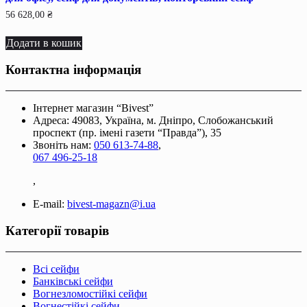
56 628,00
₴
Додати в кошик
Контактна інформація
Інтернет магазин “Bivest”
Адреса: 49083, Україна, м. Дніпро, Слобожанський
проспект (пр. імені газети “Правда”), 35
Звоніть нам:
050 613-74-88
,
067 496-25-18
,
E-mail:
bivest-magazn@i.ua
Категорії товарів
Всі сейфи
Банківські сейфи
Вогнезломостійкі сейфи
Вогнестійкі сейфи