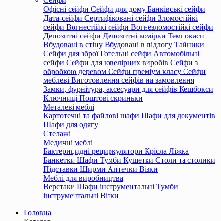
Сейфи
Офісні сейфи
Сейфи для дому
Банківські сейфи
Дата-сейфи
Сертифіковані сейфи
Зломостійкі
сейфи
Вогнестійкі сейфи
Вогнезломостійкі сейфи
Депозитні сейфи
Депозитні комірки
Темпокаси
Вбудовані в стіну
Вбудовані в підлогу
Тайники
Сейфи для зброї
Готельні сейфи
Автомобільні
сейфи
Сейфи для ювелірних виробів
Сейфи з
обробкою деревом
Сейфи преміум класу
Сейфи
меблеві
Виготовлення сейфів на замовлення
Замки, фурнітура, аксесуари для сейфів
Кешбокси
Ключниці
Поштові скриньки
Металеві меблі
Картотечні та файлові шафи
Шафи для документів
Шафи для одягу
Стелажі
Медичні меблі
Бактерицидні рециркулятори
Крісла
Ліжка
Банкетки
Шафи
Тумби
Кушетки
Столи та столики
Підставки
Ширми
Аптечки
Візки
Меблі для виробництва
Верстаки
Шафи інструментальні
Тумби
інструментальні
Візки
Головна