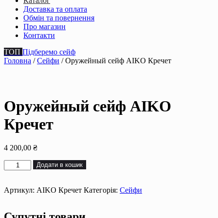
Каталог
Доставка та оплата
Обмін та повернення
Про магазин
Контакти
ТОП
Підберемо сейф
Головна
/
Сейфи
/ Оружейный сейф AIKO Кречет
Оружейный сейф AIKO
Кречет
4 200,00
₴
Оружейный
Додати в кошик
сейф
AIKO
Кречет
Артикул:
AIKO Кречет
Категорія:
Сейфи
кількість
Супутні товари