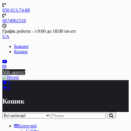
Skip
to
050 613-74-88
content
0674962518
Графік роботи - з 9:00 до 18:00 пн-пт
UA
Бажане
Кошик
Мій акаунт
0
0
Кошик
Категорії