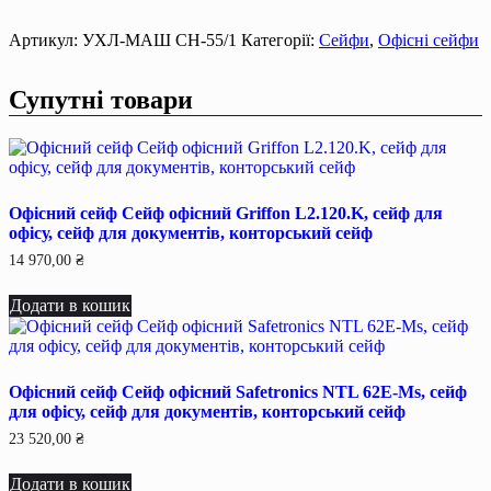
сейф
УХЛ-
МАШ
Артикул:
УХЛ-МАШ СН-55/1
Категорії:
Сейфи
,
Офісні сейфи
СН-55/1
кількість
Супутні товари
Офісний сейф Сейф офiсний Griffon L2.120.K, сейф для
офiсу, сейф для документiв, конторський сейф
14 970,00
₴
Додати в кошик
Офісний сейф Сейф офiсний Safetronics NTL 62E-Мѕ, сейф
для офiсу, сейф для документiв, конторський сейф
23 520,00
₴
Додати в кошик