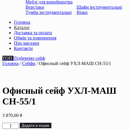
Меблі для виробництва
Верстаки
Шафи інструментальні
Тумби інструментальні
Візки
Головна
Каталог
Доставка та оплата
Обмін та повернення
Про магазин
Контакти
ТОП
Підберемо сейф
Головна
/
Сейфи
/ Офисный сейф УХЛ-МАШ СН-55/1
Офисный сейф УХЛ-МАШ
СН-55/1
3 870,00
₴
Офисный
Додати в кошик