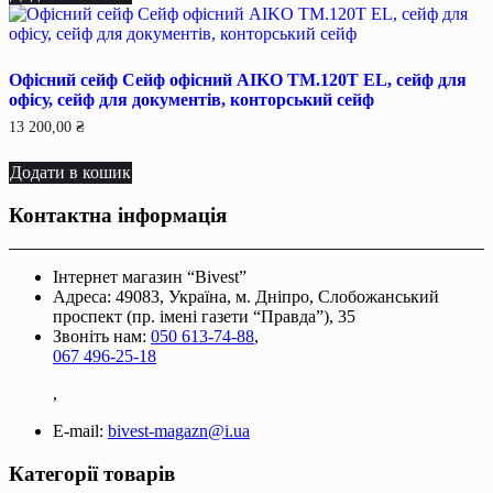
Офісний сейф Сейф офiсний AIKO TM.120T EL, сейф для
офiсу, сейф для документiв, конторський сейф
13 200,00
₴
Додати в кошик
Контактна інформація
Інтернет магазин “Bivest”
Адреса: 49083, Україна, м. Дніпро, Слобожанський
проспект (пр. імені газети “Правда”), 35
Звоніть нам:
050 613-74-88
,
067 496-25-18
,
E-mail:
bivest-magazn@i.ua
Категорії товарів