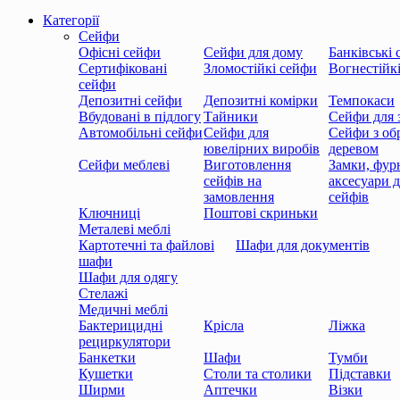
Категорії
Сейфи
Офісні сейфи
Сейфи для дому
Банківські
Сертифіковані
Зломостійкі сейфи
Вогнестійк
сейфи
Депозитні сейфи
Депозитні комірки
Темпокаси
Вбудовані в підлогу
Тайники
Сейфи для 
Автомобільні сейфи
Сейфи для
Сейфи з об
ювелірних виробів
деревом
Сейфи меблеві
Виготовлення
Замки, фурн
сейфів на
аксесуари 
замовлення
сейфів
Ключниці
Поштові скриньки
Металеві меблі
Картотечні та файлові
Шафи для документів
шафи
Шафи для одягу
Стелажі
Медичні меблі
Бактерицидні
Крісла
Ліжка
рециркулятори
Банкетки
Шафи
Тумби
Кушетки
Столи та столики
Підставки
Ширми
Аптечки
Візки