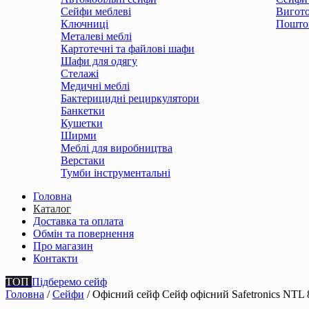
Сейфи меблеві
Вигото
Ключниці
Поштов
Металеві меблі
Картотечні та файлові шафи
Шафи для одягу
Стелажі
Медичні меблі
Бактерицидні рециркулятори
Банкетки
Кушетки
Ширми
Меблі для виробництва
Верстаки
Тумби інструментальні
Головна
Каталог
Доставка та оплата
Обмін та повернення
Про магазин
Контакти
ТОП
Підберемо сейф
Головна
/
Сейфи
/ Офісний сейф Сейф офiсний Safetronics NTL 8