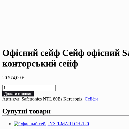
Офісний сейф Сейф офiсний Saf
конторський сейф
20 574,00
₴
Офісний
сейф
Додати в кошик
Сейф
Артикул:
Safetronics NTL 80Es
Категорія:
Сейфи
офiсний
Safetronics
Супутні товари
NTL
80Es,
сейф
для