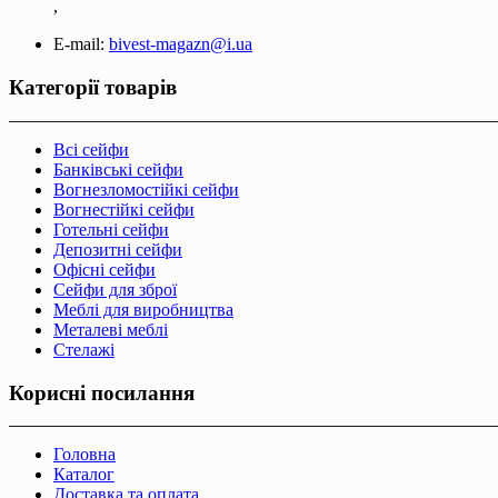
,
E-mail:
bivest-magazn@i.ua
Категорії товарів
Всі сейфи
Банківські сейфи
Вогнезломостійкі сейфи
Вогнестійкі сейфи
Готельні сейфи
Депозитні сейфи
Офісні сейфи
Сейфи для зброї
Меблі для виробництва
Металеві меблі
Стелажі
Корисні посилання
Головна
Каталог
Доставка та оплата