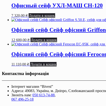
офiсу,
Офисный сейф УХЛ-МАШ СН-120
сейф
для
7 320,00
₴
Додати в кошик
документiв,
конторський
сейф
Офісний сейф Сейф офiсний Griffon 
кількість
12 600,00
₴
Додати в кошик
Офісний сейф Сейф офiсний Ferocon
11 110,00
₴
Додати в кошик
Контактна інформація
Інтернет магазин “Bivest”
Адреса: 49083, Україна, м. Дніпро, Слобожанський проспек
Звоніть нам:
050 613-74-88
,
067 496-25-18