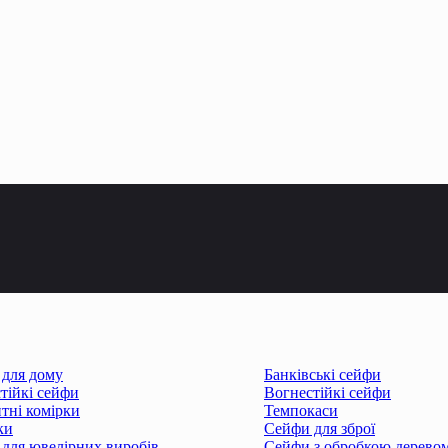
для дому
Банківські сейфи
тійкі сейфи
Вогнестійкі сейфи
тні комірки
Темпокаси
ки
Сейфи для зброї
для ювелірних виробів
Сейфи з обробкою дерево