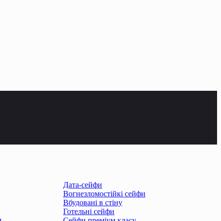
Дата-сейфи
Вогнезломостійкі сейфи
Вбудовані в стіну
Готельні сейфи
м
Сейфи преміум класу