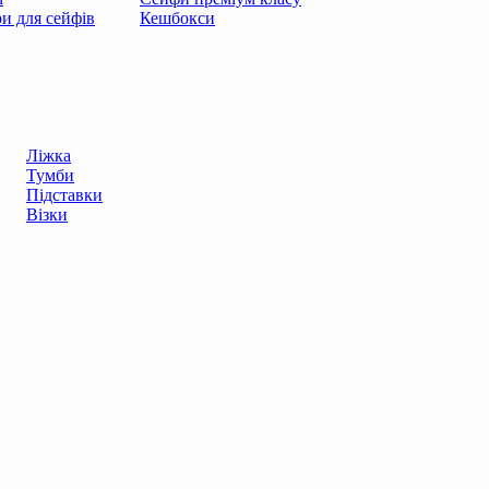
ри для сейфів
Кешбокси
Ліжка
Тумби
Підставки
Візки