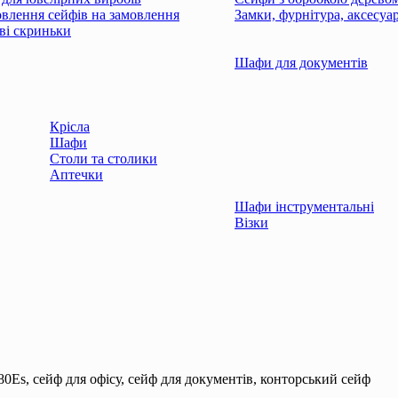
влення сейфів на замовлення
Замки, фурнітура, аксесуа
і скриньки
Шафи для документів
Крісла
Шафи
Столи та столики
Аптечки
Шафи інструментальні
Візки
0Es, сейф для офiсу, сейф для документiв, конторський сейф