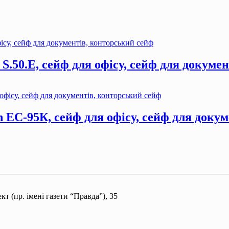
S.50.Е, сейф для офiсу, сейф для докуме
 ЕС-95К, сейф для офiсу, сейф для докум
т (пр. імені газети “Правда”), 35