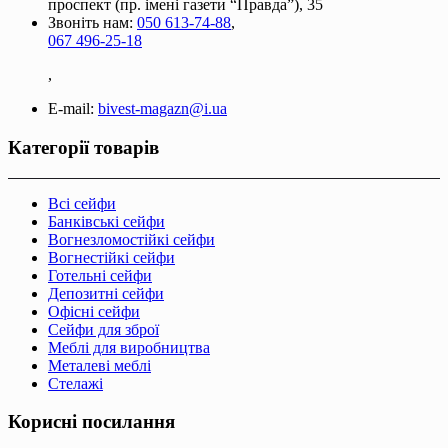
проспект (пр. імені газети “Правда”), 35
Звоніть нам:
050 613-74-88
,
067 496-25-18
,
E-mail:
bivest-magazn@i.ua
Категорії товарів
Всі сейфи
Банківські сейфи
Вогнезломостійкі сейфи
Вогнестійкі сейфи
Готельні сейфи
Депозитні сейфи
Офісні сейфи
Сейфи для зброї
Меблі для виробництва
Металеві меблі
Стелажі
Корисні посилання