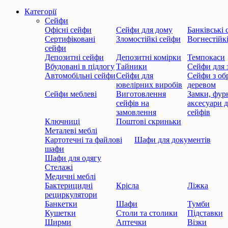
Категорії
Сейфи
Офісні сейфи
Сейфи для дому
Банківські
Сертифіковані
Зломостійкі сейфи
Вогнестійк
сейфи
Депозитні сейфи
Депозитні комірки
Темпокаси
Вбудовані в підлогу
Тайники
Сейфи для 
Автомобільні сейфи
Сейфи для
Сейфи з об
ювелірних виробів
деревом
Сейфи меблеві
Виготовлення
Замки, фурн
сейфів на
аксесуари 
замовлення
сейфів
Ключниці
Поштові скриньки
Металеві меблі
Картотечні та файлові
Шафи для документів
шафи
Шафи для одягу
Стелажі
Медичні меблі
Бактерицидні
Крісла
Ліжка
рециркулятори
Банкетки
Шафи
Тумби
Кушетки
Столи та столики
Підставки
Ширми
Аптечки
Візки