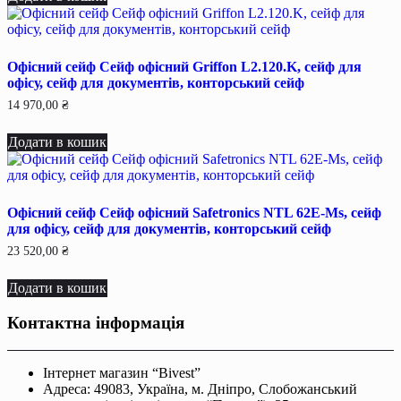
Офісний сейф Сейф офiсний Griffon L2.120.K, сейф для
офiсу, сейф для документiв, конторський сейф
14 970,00
₴
Додати в кошик
Офісний сейф Сейф офiсний Safetronics NTL 62E-Мѕ, сейф
для офiсу, сейф для документiв, конторський сейф
23 520,00
₴
Додати в кошик
Контактна інформація
Інтернет магазин “Bivest”
Адреса: 49083, Україна, м. Дніпро, Слобожанський