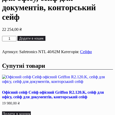
документiв, конторський
сейф
22 254,00
₴
Офісний
Додати в кошик
сейф
Сейф
офiсний
Артикул:
Safetronics NTL 40/62M
Категорія:
Сейфи
Safetronics
NTL
Супутні товари
40/62M,
сейф
для
офiсу,
сейф
для
Офісний сейф Сейф офiсний Griffon R2.120.K, сейф для
документiв,
офiсу, сейф для документiв, конторський сейф
конторський
сейф
19 980,00
₴
кількість
Додати в кошик