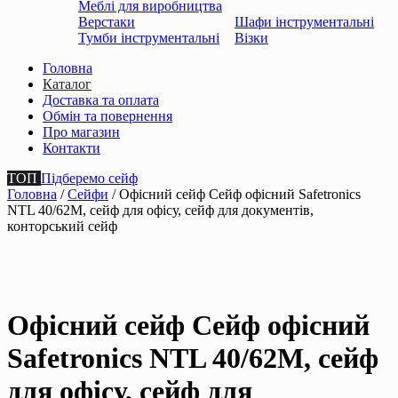
Меблі для виробництва
Верстаки
Шафи інструментальні
Тумби інструментальні
Візки
Головна
Каталог
Доставка та оплата
Обмін та повернення
Про магазин
Контакти
ТОП
Підберемо сейф
Головна
/
Сейфи
/ Офісний сейф Сейф офiсний Safetronics
NTL 40/62M, сейф для офiсу, сейф для документiв,
конторський сейф
Офісний сейф Сейф офiсний
Safetronics NTL 40/62M, сейф
для офiсу, сейф для