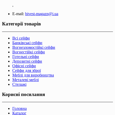
,
E-mail:
bivest-magazn@i.ua
Категорії товарів
Всі сейфи
Банківські сейфи
Вогнезломостійкі сейфи
Вогнестійкі сейфи
Готельні сейфи
Депозитні сейфи
Офісні сейфи
Сейфи для зброї
Меблі для виробництва
Металеві меблі
Стелажі
Корисні посилання
Головна
Каталог