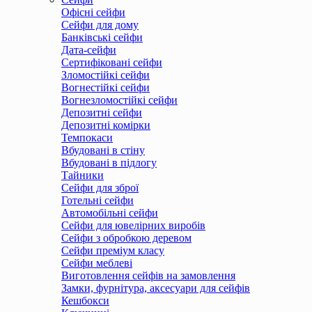
Офісні сейфи
Сейфи для дому
Банківські сейфи
Дата-сейфи
Сертифіковані сейфи
Зломостійкі сейфи
Вогнестійкі сейфи
Вогнезломостійкі сейфи
Депозитні сейфи
Депозитні комірки
Темпокаси
Вбудовані в стіну
Вбудовані в підлогу
Тайники
Сейфи для зброї
Готельні сейфи
Автомобільні сейфи
Сейфи для ювелірних виробів
Сейфи з обробкою деревом
Сейфи преміум класу
Сейфи меблеві
Виготовлення сейфів на замовлення
Замки, фурнітура, аксесуари для сейфів
Кешбокси