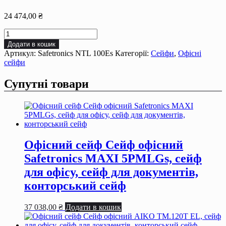
24 474,00
₴
Офісний
сейф
Додати в кошик
Сейф
Артикул:
Safetronics NTL 100Es
Категорії:
Сейфи
,
Офісні
офiсний
сейфи
Safetronics
NTL
Супутні товари
100Es,
сейф
для
офiсу,
сейф
для
документiв,
Офісний сейф Сейф офiсний
конторський
Safetronics MAXI 5РMLGs, сейф
сейф
кількість
для офiсу, сейф для документiв,
конторський сейф
37 038,00
₴
Додати в кошик