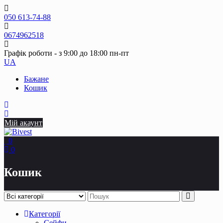
Skip
to
050 613-74-88
content
0674962518
Графік роботи - з 9:00 до 18:00 пн-пт
UA
Бажане
Кошик
Мій акаунт
0
0
Кошик
Категорії
Сейфи