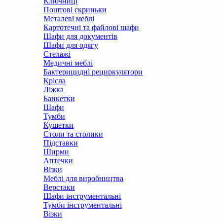
Ключниці
Поштові скриньки
Металеві меблі
Картотечні та файлові шафи
Шафи для документів
Шафи для одягу
Стелажі
Медичні меблі
Бактерицидні рециркулятори
Крісла
Ліжка
Банкетки
Шафи
Тумби
Кушетки
Столи та столики
Підставки
Ширми
Аптечки
Візки
Меблі для виробництва
Верстаки
Шафи інструментальні
Тумби інструментальні
Візки