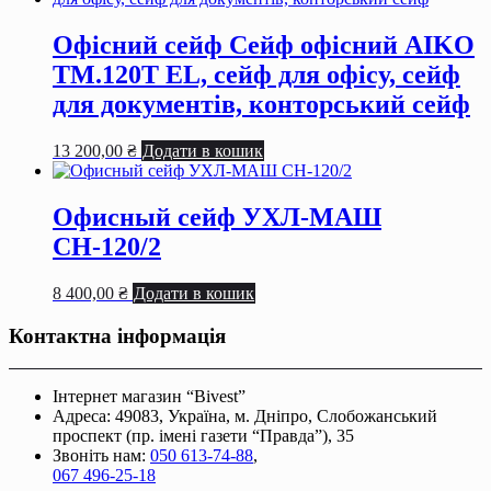
Офісний сейф Сейф офiсний AIKO
TM.120T EL, сейф для офiсу, сейф
для документiв, конторський сейф
13 200,00
₴
Додати в кошик
Офисный сейф УХЛ-МАШ
СН-120/2
8 400,00
₴
Додати в кошик
Контактна інформація
Інтернет магазин “Bivest”
Адреса: 49083, Україна, м. Дніпро, Слобожанський
проспект (пр. імені газети “Правда”), 35
Звоніть нам:
050 613-74-88
,
067 496-25-18