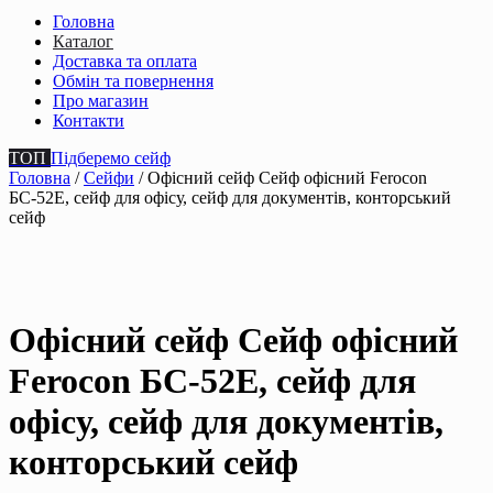
Головна
Каталог
Доставка та оплата
Обмін та повернення
Про магазин
Контакти
ТОП
Підберемо сейф
Головна
/
Сейфи
/ Офісний сейф Сейф офiсний Ferocon
БС-52Е, сейф для офiсу, сейф для документiв, конторський
сейф
Офісний сейф Сейф офiсний
Ferocon БС-52Е, сейф для
офiсу, сейф для документiв,
конторський сейф