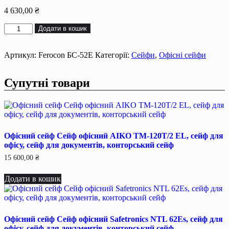
4 630,00
₴
Офісний
Додати в кошик
сейф
Сейф
офiсний
Артикул:
Ferocon БС-52Е
Категорії:
Сейфи
,
Офісні сейфи
Ferocon
БС-52Е,
Супутні товари
сейф
для
офiсу,
сейф
для
документiв,
Офісний сейф Сейф офiсний AIKO TM-120T/2 EL, сейф для
конторський
офiсу, сейф для документiв, конторський сейф
сейф
кількість
15 600,00
₴
Додати в кошик
Офісний сейф Сейф офiсний Safetronics NTL 62Es, сейф для
офiсу, сейф для документiв, конторський сейф