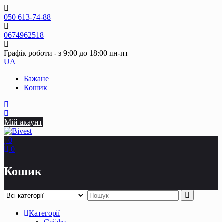
Skip
to
050 613-74-88
content
0674962518
Графік роботи - з 9:00 до 18:00 пн-пт
UA
Бажане
Кошик
Мій акаунт
0
0
Кошик
Категорії
Сейфи