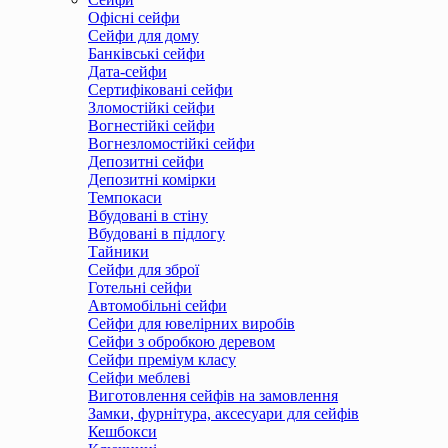
Офісні сейфи
Сейфи для дому
Банківські сейфи
Дата-сейфи
Сертифіковані сейфи
Зломостійкі сейфи
Вогнестійкі сейфи
Вогнезломостійкі сейфи
Депозитні сейфи
Депозитні комірки
Темпокаси
Вбудовані в стіну
Вбудовані в підлогу
Тайники
Сейфи для зброї
Готельні сейфи
Автомобільні сейфи
Сейфи для ювелірних виробів
Сейфи з обробкою деревом
Сейфи преміум класу
Сейфи меблеві
Виготовлення сейфів на замовлення
Замки, фурнітура, аксесуари для сейфів
Кешбокси