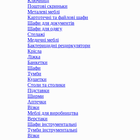
Ключниці
Поштові скриньки
Металеві меблі
Картотечні та файлові шафи
Шафи для документів
Шафи для одягу
Стелажі
Медичні меблі
Бактерицидні рециркулятори
Крісла
Ліжка
Банкетки
Шафи
Тумби
Кушетки
Столи та столики
Підставки
Ширми
Аптечки
Візки
Меблі для виробництва
Верстаки
Шафи інструментальні
Тумби інструментальні
Візки