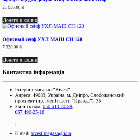
21 936,00
₴
Додати в кошик
Офисный сейф УХЛ-МАШ СН-120
7 320,00
₴
Додати в кошик
Контактна інформація
Інтернет магазин “Bivest”
Адреса: 49083, Україна, м. Дніпро, Слобожанський
проспект (пр. імені газети “Правда”), 35
Звоніть нам:
050 613-74-88
,
067 496-25-18
,
E-mail:
bivest-magazn@i.ua