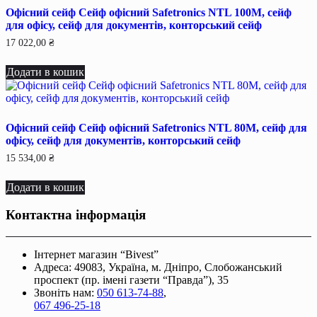
Офісний сейф Сейф офiсний Safetronics NTL 100M, сейф
для офiсу, сейф для документiв, конторський сейф
17 022,00
₴
Додати в кошик
Офісний сейф Сейф офiсний Safetronics NTL 80M, сейф для
офiсу, сейф для документiв, конторський сейф
15 534,00
₴
Додати в кошик
Контактна інформація
Інтернет магазин “Bivest”
Адреса: 49083, Україна, м. Дніпро, Слобожанський
проспект (пр. імені газети “Правда”), 35
Звоніть нам:
050 613-74-88
,
067 496-25-18