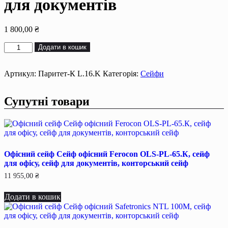
для документів
1 800,00
₴
Меблевий
Додати в кошик
сейф
Сейф
меблевий
Артикул:
Паритет-К L.16.K
Категорія:
Сейфи
Паритет-
К
Супутні товари
L.16.K,
сейф
для
дому,
сейф
для
Офісний сейф Сейф офiсний Ferocon OLS-PL-65.К, сейф
грошей,
для офiсу, сейф для документiв, конторський сейф
сейф
для
11 955,00
₴
офісу,
сейф
Додати в кошик
для
документів
кількість