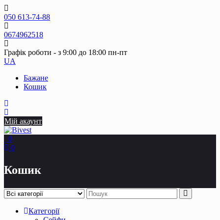
Skip
to
050 613-74-88
content
0674962518
Графік роботи - з 9:00 до 18:00 пн-пт
UA
Бажане
Кошик
Мій акаунт
0
0
Кошик
Категорії
Сейфи