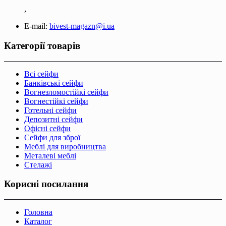
,
E-mail:
bivest-magazn@i.ua
Категорії товарів
Всі сейфи
Банківські сейфи
Вогнезломостійкі сейфи
Вогнестійкі сейфи
Готельні сейфи
Депозитні сейфи
Офісні сейфи
Сейфи для зброї
Меблі для виробництва
Металеві меблі
Стелажі
Корисні посилання
Головна
Каталог