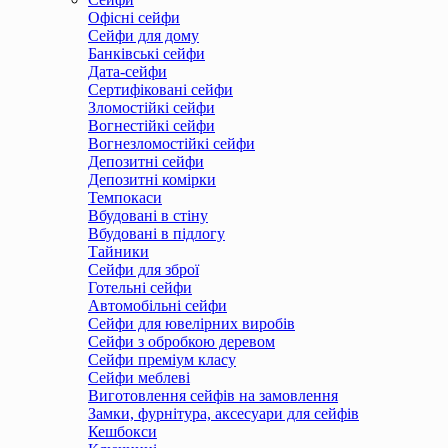
Офісні сейфи
Сейфи для дому
Банківські сейфи
Дата-сейфи
Сертифіковані сейфи
Зломостійкі сейфи
Вогнестійкі сейфи
Вогнезломостійкі сейфи
Депозитні сейфи
Депозитні комірки
Темпокаси
Вбудовані в стіну
Вбудовані в підлогу
Тайники
Сейфи для зброї
Готельні сейфи
Автомобільні сейфи
Сейфи для ювелірних виробів
Сейфи з обробкою деревом
Сейфи преміум класу
Сейфи меблеві
Виготовлення сейфів на замовлення
Замки, фурнітура, аксесуари для сейфів
Кешбокси