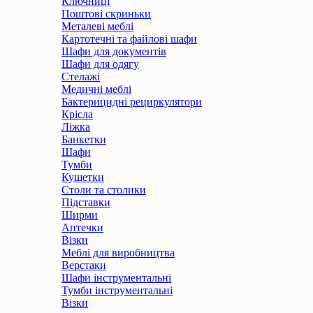
Ключниці
Поштові скриньки
Металеві меблі
Картотечні та файлові шафи
Шафи для документів
Шафи для одягу
Стелажі
Медичні меблі
Бактерицидні рециркулятори
Крісла
Ліжка
Банкетки
Шафи
Тумби
Кушетки
Столи та столики
Підставки
Ширми
Аптечки
Візки
Меблі для виробництва
Верстаки
Шафи інструментальні
Тумби інструментальні
Візки