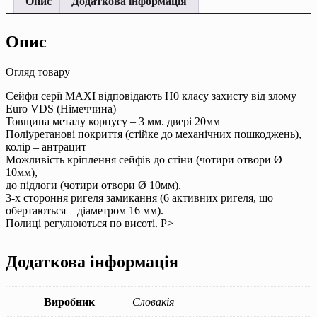
Опис
Додаткова інформація
Опис
Огляд товару
Сейфи серії MAXI відповідають Н0 класу захисту від злому
Euro VDS (Німеччина)
Товщина металу корпусу – 3 мм. двері 20мм
Поліуретанові покриття (стійке до механічних пошкоджень),
колір – антрацит
Можливість кріплення сейфів до стіни (чотири отвори Ø
10мм),
до підлоги (чотири отвори Ø 10мм).
3-х стороння ригеля замикання (6 активних ригеля, що
обертаються – діаметром 16 мм).
Полиці регулюються по висоті. P>
Додаткова інформація
Виробник
Словакія