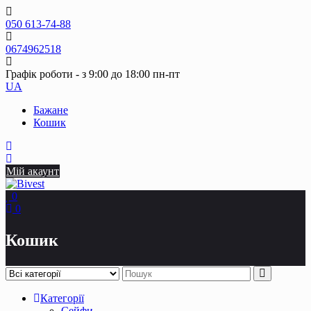
Skip
to
050 613-74-88
content
0674962518
Графік роботи - з 9:00 до 18:00 пн-пт
UA
Бажане
Кошик
Мій акаунт
0
0
Кошик
Категорії
Сейфи