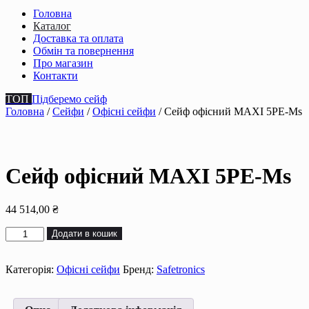
Головна
Каталог
Доставка та оплата
Обмін та повернення
Про магазин
Контакти
ТОП
Підберемо сейф
Головна
/
Сейфи
/
Офісні сейфи
/ Сейф офісний MAXI 5РE-Мs
Сейф офісний MAXI 5РE-Мs
44 514,00
₴
Сейф
Додати в кошик
офісний
MAXI
5РE-
Категорія:
Офісні сейфи
Бренд:
Safetronics
Мs
кількість