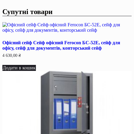
Супутні товари
Офісний сейф Сейф офiсний Ferocon БС-52Е, сейф для
офiсу, сейф для документiв, конторський сейф
4 630,00
₴
Додати в кошик