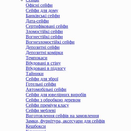
Офісні сейфи
Сейфи для дому
Банківські сейфи
Дата-сейфи
Сертифіковані сейфи
Зломостійкі сейфи
Вогнестійкі сейфи
Вогнезломостійкі сейфи
Депозитні сейфи
Депозитні комірки
Темпокаси
Вбудовані в стіну
Вбудовані в підлогу
Тайники
Сейфи для зброї
Готельні сейфи
Автомобільні сейфи
Сейфи для ювелірних виробів
Сейфи з обробкою деревом
Сейфи преміум класу
Сейфи меблеві
Виготовлення сейфів на замовлення
Замки, фурнітура, аксесуари для сейфів
Кешбокси