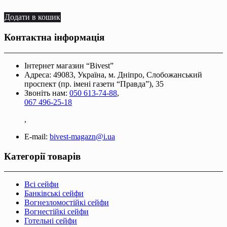
Додати в кошик
Контактна інформація
Інтернет магазин “Bivest”
Адреса: 49083, Україна, м. Дніпро, Слобожанський
проспект (пр. імені газети “Правда”), 35
Звоніть нам:
050 613-74-88
,
067 496-25-18
,
E-mail:
bivest-magazn@i.ua
Категорії товарів
Всі сейфи
Банківські сейфи
Вогнезломостійкі сейфи
Вогнестійкі сейфи
Готельні сейфи