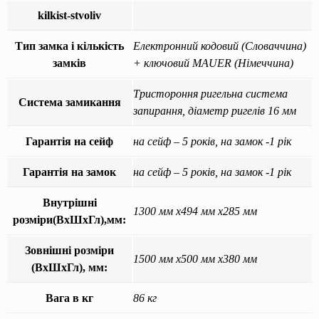
kilkist-stvoliv
Тип замка і кількість
Електронний кодовий (Словаччина)
замків
+ ключовий MAUER (Німеччина)
Тристороння ригельна система
Система замикання
запирання, діаметр ригелів 16 мм
Гарантія на сейф
на сейф – 5 років, на замок -1 рік
Гарантія на замок
на сейф – 5 років, на замок -1 рік
Внутрішні
1300 мм x494 мм x285 мм
розміри(ВхШхГл),мм:
Зовнішні розміри
1500 мм x500 мм x380 мм
(ВхШхГл), мм:
Вага в кг
86 кг