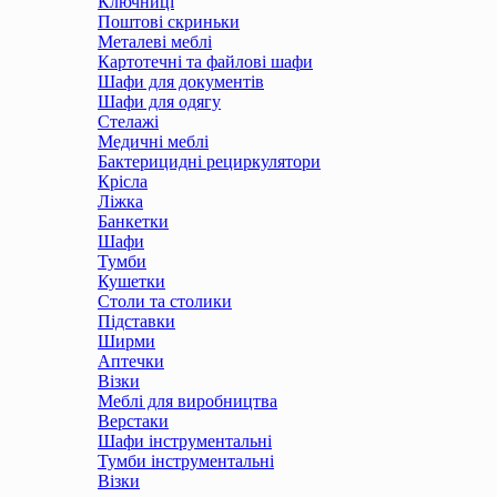
Ключниці
Поштові скриньки
Металеві меблі
Картотечні та файлові шафи
Шафи для документів
Шафи для одягу
Стелажі
Медичні меблі
Бактерицидні рециркулятори
Крісла
Ліжка
Банкетки
Шафи
Тумби
Кушетки
Столи та столики
Підставки
Ширми
Аптечки
Візки
Меблі для виробництва
Верстаки
Шафи інструментальні
Тумби інструментальні
Візки