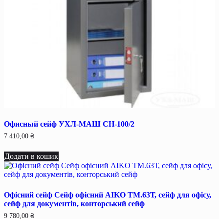
Офисный сейф УХЛ-МАШ СН-100/2
7 410,00
₴
Додати в кошик
Офісний сейф Сейф офiсний AIKO TM.63Т, сейф для офiсу,
сейф для документiв, конторський сейф
9 780,00
₴