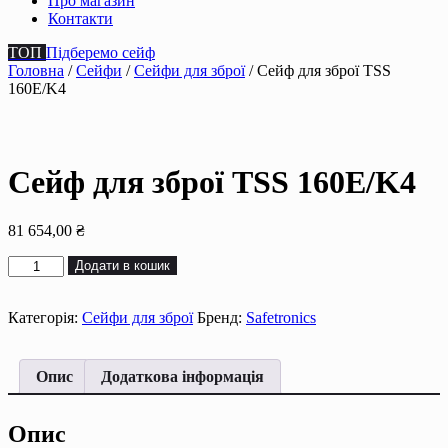
Про магазин
Контакти
ТОП
Підберемо сейф
Головна
/
Сейфи
/
Сейфи для зброї
/ Сейф для зброї TSS
160E/K4
Сейф для зброї TSS 160E/K4
81 654,00
₴
Сейф
Додати в кошик
для
зброї
TSS
Категорія:
Сейфи для зброї
Бренд:
Safetronics
160E/K4
кількість
Опис
Додаткова інформація
Опис