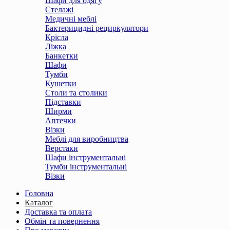
Шафи для одягу
Стелажі
Медичні меблі
Бактерицидні рециркулятори
Крісла
Ліжка
Банкетки
Шафи
Тумби
Кушетки
Столи та столики
Підставки
Ширми
Аптечки
Візки
Меблі для виробництва
Верстаки
Шафи інструментальні
Тумби інструментальні
Візки
Головна
Каталог
Доставка та оплата
Обмін та повернення