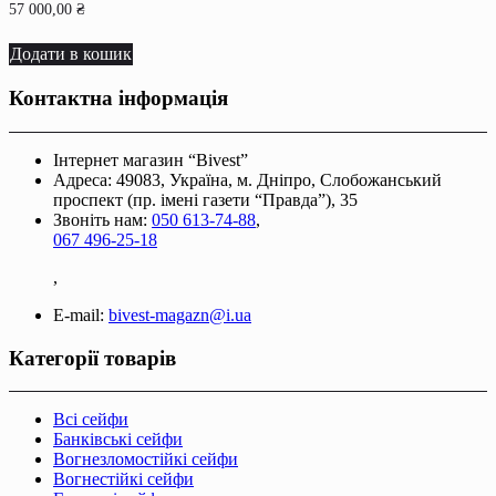
57 000,00
₴
Додати в кошик
Контактна інформація
Інтернет магазин “Bivest”
Адреса: 49083, Україна, м. Дніпро, Слобожанський
проспект (пр. імені газети “Правда”), 35
Звоніть нам:
050 613-74-88
,
067 496-25-18
,
E-mail:
bivest-magazn@i.ua
Категорії товарів
Всі сейфи
Банківські сейфи
Вогнезломостійкі сейфи
Вогнестійкі сейфи