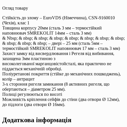
Огляд товару
Стійкість до злому – EuroVDS (Німеччина), CSN-9160010
(Чехія), клас 1
Товщина корпусу 20мм (сталь 3 мм – термостійкий
наповнювач SMREKOLIT 14мм – сталь 3 мм)
& Nbsp; & nbsp; & nbsp; & nbsp; & nbsp; & nbsp; & nbsp; & nbsp;
& nbsp; & nbsp; & nbsp; – двері – 25 мм (сталь 5мм –
термостійкий SMREKOLIT наповнювач 17 мм – сталь 3 мм)
Захист замку від висвердлювання і Регеля від вибивання,
захищена 3мм пластиною з
високолегованої марганцовістойсталі, яка практично не
піддається механічній обробці.
Поліуретанові покриття (стійке до механічних пошкоджень),
колір – антрацит
3-х стороння ригеля замикання (8 активних ригеля, що
обертаються – діаметром 25 мм).
Полиці регулюються по висоті
Можливість кріплення сейфів до стіни (два отвори Ø 12мм),
до підлоги (два отвори Ø 16мм).
Додаткова інформація