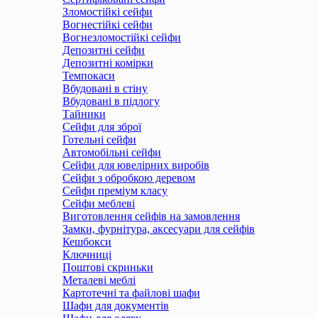
Зломостійкі сейфи
Вогнестійкі сейфи
Вогнезломостійкі сейфи
Депозитні сейфи
Депозитні комірки
Темпокаси
Вбудовані в стіну
Вбудовані в підлогу
Тайники
Сейфи для зброї
Готельні сейфи
Автомобільні сейфи
Сейфи для ювелірних виробів
Сейфи з обробкою деревом
Сейфи преміум класу
Сейфи меблеві
Виготовлення сейфів на замовлення
Замки, фурнітура, аксесуари для сейфів
Кешбокси
Ключниці
Поштові скриньки
Металеві меблі
Картотечні та файлові шафи
Шафи для документів