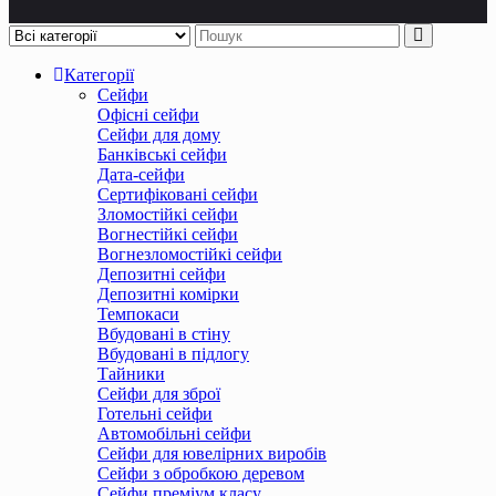
Категорії
Сейфи
Офісні сейфи
Сейфи для дому
Банківські сейфи
Дата-сейфи
Сертифіковані сейфи
Зломостійкі сейфи
Вогнестійкі сейфи
Вогнезломостійкі сейфи
Депозитні сейфи
Депозитні комірки
Темпокаси
Вбудовані в стіну
Вбудовані в підлогу
Тайники
Сейфи для зброї
Готельні сейфи
Автомобільні сейфи
Сейфи для ювелірних виробів
Сейфи з обробкою деревом
Сейфи преміум класу