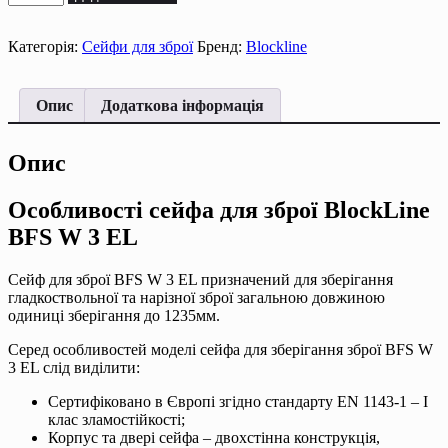
для
зброї
BFS
Категорія:
Сейфи для зброї
Бренд:
Blockline
W
3
EL
Опис
Додаткова інформація
кількість
Опис
Особливості сейфа для зброї BlockLine
BFS W 3 EL
Сейф для зброї BFS W 3 EL призначений для зберігання
гладкоствольної та нарізної зброї загальною довжиною
одиниці зберігання до 1235мм.
Серед особливостей моделі сейфа для зберігання зброї BFS W
3 EL слід виділити:
Сертифіковано в Європі згідно стандарту EN 1143-1 – І
клас зламостійкості;
Корпус та двері сейфа – двохстінна конструкція,