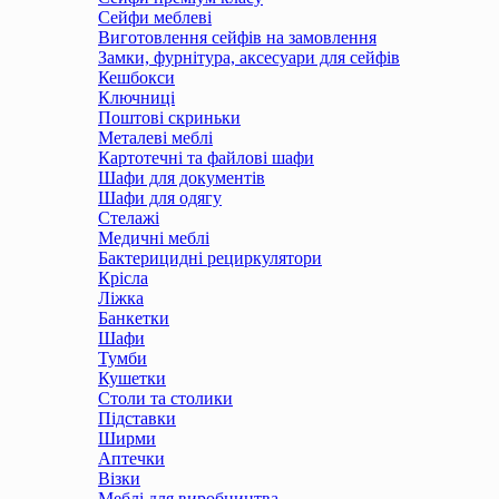
Сейфи меблеві
Виготовлення сейфів на замовлення
Замки, фурнітура, аксесуари для сейфів
Кешбокси
Ключниці
Поштові скриньки
Металеві меблі
Картотечні та файлові шафи
Шафи для документів
Шафи для одягу
Стелажі
Медичні меблі
Бактерицидні рециркулятори
Крісла
Ліжка
Банкетки
Шафи
Тумби
Кушетки
Столи та столики
Підставки
Ширми
Аптечки
Візки
Меблі для виробництва