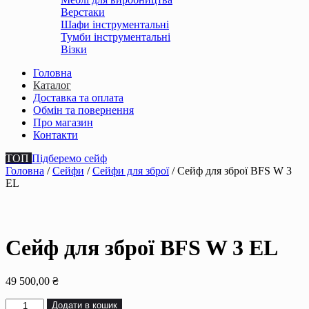
Верстаки
Шафи інструментальні
Тумби інструментальні
Візки
Головна
Каталог
Доставка та оплата
Обмін та повернення
Про магазин
Контакти
ТОП
Підберемо сейф
Головна
/
Сейфи
/
Сейфи для зброї
/ Сейф для зброї BFS W 3
EL
Сейф для зброї BFS W 3 EL
49 500,00
₴
Сейф
Додати в кошик