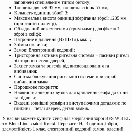
заповнені спеціальним типом бетону;
Товщина дверей 95 мм, товщина стінок 55 мм;
Кількість одиниць зброї: 3;
Максимальна висота одиниці зберігання зброї: 1235 мм
(при знятій поличці);
Обладнаний ложементами (тримачами) для фіксації
зброї в сейфі;
Патронне відділення (ВхШхГл), мм: -;
Знімна поличка;
Замок: Електронний кодовий;
Тристороння активна ригельна система + пасивні ригелі
зі сторони петель дверей;
Захист замка та ригелів від висвердлювання та
вибивання;
Система блокування ригельної системи при спробі
вибивання замка;
Порошкове покриття;
Наявність анкерних вузлів для кріплення сейфа до стіни
та підлоги;
Вказані зовнішні розміри з виступаючими деталями: по
глибині – петлі дверей, деталі замків.
У нас ви можете купити сейф для зберігання зброї BFS W 3 EL
тм BlockLine в місті Києві. Переваги: На 3 одиниці зброї,
зламостійкість 1 клас, електронний кодовий замок, власний