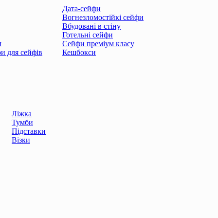
Дата-сейфи
Вогнезломостійкі сейфи
Вбудовані в стіну
Готельні сейфи
м
Сейфи преміум класу
ри для сейфів
Кешбокси
Ліжка
Тумби
Підставки
Візки