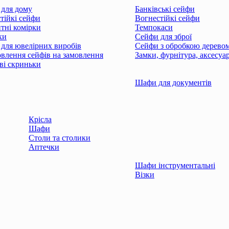
для дому
Банківські сейфи
тійкі сейфи
Вогнестійкі сейфи
тні комірки
Темпокаси
ки
Сейфи для зброї
для ювелірних виробів
Сейфи з обробкою дерево
влення сейфів на замовлення
Замки, фурнітура, аксесуа
і скриньки
Шафи для документів
Крісла
Шафи
Столи та столики
Аптечки
Шафи інструментальні
Візки