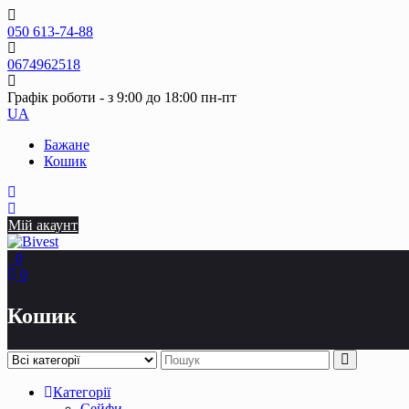
Skip
to
050 613-74-88
content
0674962518
Графік роботи - з 9:00 до 18:00 пн-пт
UA
Бажане
Кошик
Мій акаунт
0
0
Кошик
Категорії
Сейфи