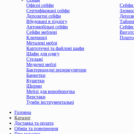
Офісні сейфи
Сейфи 
Сертифіковані сейфи
Зломос
Депозитні сейфи
Депози
Вбудовані в підлогу
Тайни
Автомобільні сейфи
Сейфи 
Сейфи меблеві
Вигото
Ключниці
Поштов
Металеві меблі
Картотечні та файлові шафи
Шафи для одягу
Стелажі
Медичні меблі
Бактерицидні рециркулятори
Банкетки
Кушетки
Ширми
Меблі для виробництва
Верстаки
Тумби інструментальні
Головна
Каталог
Доставка та оплата
Обмін та повернення
Про магазин