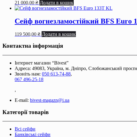
21 000,00
₴
Додати в кошик
Сейф вогнезламостійкий BFS Euro 
119 500,00
₴
Додати в кошик
Контактна інформація
Інтернет магазин “Bivest”
Адреса: 49083, Україна, м. Дніпро, Слобожанський проспек
Звоніть нам:
050 613-74-88
,
067 496-25-18
,
E-mail:
bivest-magazn@i.ua
Категорії товарів
Всі сейфи
Банківські сейфи