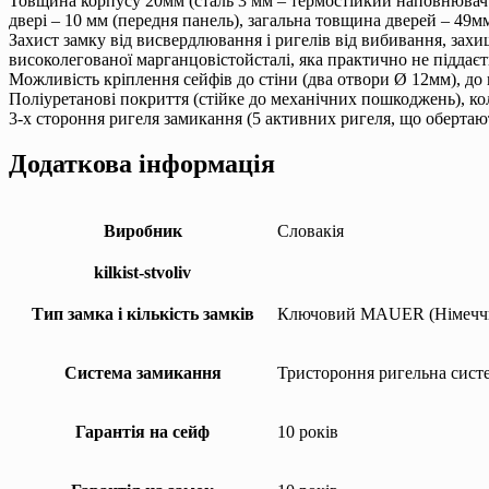
Товщина корпусу 20мм (сталь 3 мм – термостійкий наповнюва
двері – 10 мм (передня панель), загальна товщина дверей – 49м
Захист замку від висвердлювання і ригелів від вибивання, зах
високолегованої марганцовістойсталі, яка практично не піддаєт
Можливість кріплення сейфів до стіни (два отвори Ø 12мм), до 
Поліуретанові покриття (стійке до механічних пошкоджень), кол
3-х стороння ригеля замикання (5 активних ригеля, що обертают
Додаткова інформація
Виробник
Словакія
kilkist-stvoliv
Тип замка і кількість замків
Ключовий MAUER (Німечч
Система замикання
Тристороння ригельна систе
Гарантія на сейф
10 років