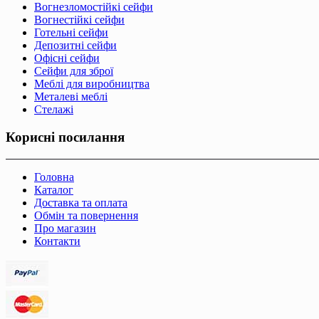
Вогнезломостійкі сейфи
Вогнестійкі сейфи
Готельні сейфи
Депозитні сейфи
Офісні сейфи
Сейфи для зброї
Меблі для виробництва
Металеві меблі
Стелажі
Корисні посилання
Головна
Каталог
Доставка та оплата
Обмін та повернення
Про магазин
Контакти