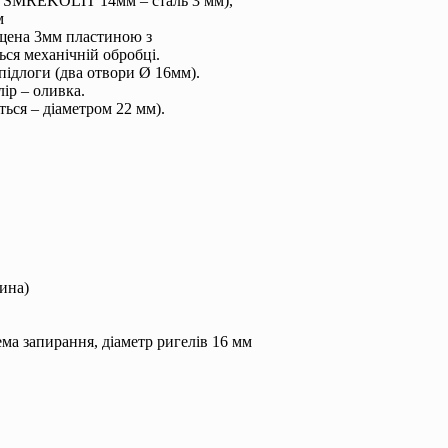
ч SMREKOLIT 14мм – сталь 3 мм),
м
ищена 3мм пластиною з
ься механічній обробці.
підлоги (два отвори Ø 16мм).
ір – оливка.
ься – діаметром 22 мм).
ина)
ма запирання, діаметр ригелів 16 мм