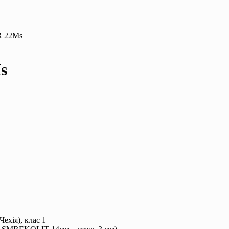
R 22Ms
s
ехія), клас 1