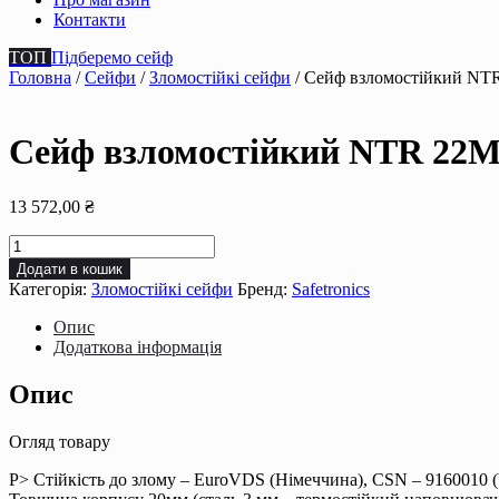
Контакти
ТОП
Підберемо сейф
Головна
/
Сейфи
/
Зломостійкі сейфи
/ Сейф взломостійкий NT
Сейф взломостійкий NTR 22M
13 572,00
₴
Сейф
взломостійкий
Додати в кошик
NTR
Категорія:
Зломостійкі сейфи
Бренд:
Safetronics
22Ms
кількість
Опис
Додаткова інформація
Опис
Огляд товару
P> Стійкість до злому – EuroVDS (Німеччина), CSN – 9160010 (Ч