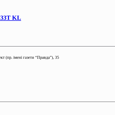
133T KL
т (пр. імені газети “Правда”), 35