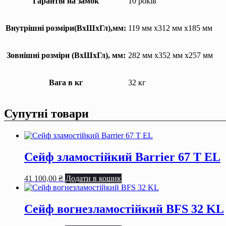
Гарантія на замок
10 років
Внутрішні розміри(ВхШхГл),мм:
119 мм x312 мм x185 мм
Зовнішні розміри (ВхШхГл), мм:
282 мм x352 мм x257 мм
Вага в кг
32 кг
Супутні товари
Сейф зламостійкий Barrier 67 T EL
41 100,00
₴
Додати в кошик
Сейф вогнезламостійкий BFS 32 KL